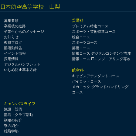
日本航空高等学校 山梨
普通科
募集要項
卒業後の進路
プレミアム特進コース
卒業生からのメッセージ
スポーツ・芸術特進コース
お知らせ
総合コース
教員ブログ
スポーツコース
部活動報告
芸術コース
イベント情報
情報コース デジタルコンテンツ専攻
採用情報
情報コース ITエンジニアリング専攻
デジタルパンフレット
いじめ防止基本方針
航空科
キャビンアテンダントコース
パイロットコース
メカニック･グランドハンドリング
コース
キャンパスライフ
施設・設備
部活・クラブ活動
制服の紹介
寮の紹介
雄飛学塾