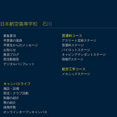
日本航空高等学校 石川
普通科コース
募集要項
卒業後の進路
アスリート芸術ステージ
卒業生からのメッセージ
普通科ステージ
お知らせ
パイロットステージ
教員ブログ
キャビンアテンダントステージ
部活動報告
情報ITステージ
デジタルパンフレット
航空工学コース
メカニックステージ
キャンパスライフ
施設・設備
部活・クラブ活動
制服の紹介
寮の紹介
雄飛学塾
オンラインオープンキャンパス