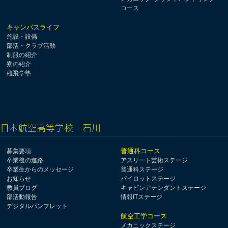
コース
キャンパスライフ
施設・設備
部活・クラブ活動
制服の紹介
寮の紹介
雄飛学塾
日本航空高等学校 石川
普通科コース
募集要項
卒業後の進路
アスリート芸術ステージ
卒業生からのメッセージ
普通科ステージ
お知らせ
パイロットステージ
教員ブログ
キャビンアテンダントステージ
部活動報告
情報ITステージ
デジタルパンフレット
航空工学コース
メカニックステージ