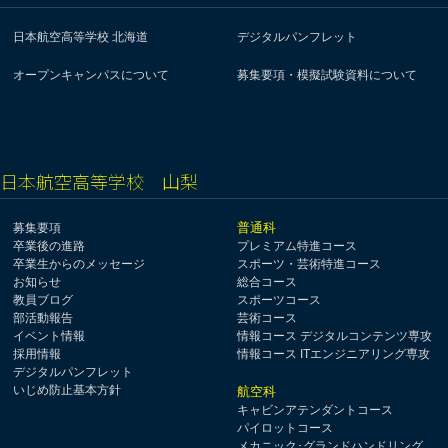
日本航空高等学校 北海道
デジタルパンフレット
オープンキャンパスについて
募集要項・模擬試験資料について
日本航空高等学校 山梨
普通科
募集要項
卒業後の進路
プレミアム特進コース
卒業生からのメッセージ
スポーツ・芸術特進コース
お知らせ
総合コース
教員ブログ
スポーツコース
部活動報告
芸術コース
イベント情報
情報コース デジタルコンテンツ専攻
採用情報
情報コース ITエンジニアリング専攻
デジタルパンフレット
いじめ防止基本方針
航空科
キャビンアテンダントコース
パイロットコース
メカニック･グランドハンドリング