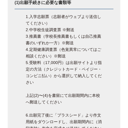
(1)出願手続きに必要な書類等
1.入学志願票（志願者がウェブより送信し
てください）
2.中学校生徒調査票 ※郵送
3.推薦書（学校長推薦書もしくは自己推薦
書のいずれか一方）※郵送
4.定期健康調査票（色覚異常についてはご
相談ください）※郵送
5.受験料（17,000円）は出願サイトより指
定の方法（クレジットカード・ペイジー・
コンビニ払い）から選択して納入してくだ
さい
上記(2)〜(4)を書留にて出願期間内に本校
へ郵送してください
6.出願完了後に「プラスシード」より作文
用紙をダウンロードし、出願期間内に（消