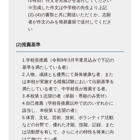
印有効）作文を完成させ送付してください
※完成した作文は中学校の先生より上記
(2)-(4)の書類と共に郵送いただくか、志願
者が作文のみを簡易書留で送付してくださ
い
(2)推薦基準
1.学校長推薦（令和9年3月卒業見込みで下記の
基準を満たしている者）
2.人物、成績とも優秀にて身体健康な者、また
は本校が実施する模擬試験において出願基準を
満たしている者で、中学校長が推薦する者。
3.本校第１志望の者（単願・専願のみ受付）
4.自己推薦（学校長推薦以外で次のいずれかに
該当し、本校第１志望の者）
5.体育、文化、芸術、技術、ボランティア活動
などの分野で、優れた才能、技能、記録、また
は活動歴を有して、さらにその特性を将来に向
けて伸ばしたい者。