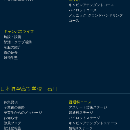
キャビンアテンダントコース
パイロットコース
メカニック･グランドハンドリング
コース
キャンパスライフ
施設・設備
部活・クラブ活動
制服の紹介
寮の紹介
雄飛学塾
日本航空高等学校 石川
普通科コース
募集要項
卒業後の進路
アスリート芸術ステージ
卒業生からのメッセージ
普通科ステージ
お知らせ
パイロットステージ
教員ブログ
キャビンアテンダントステージ
部活動報告
情報ITステージ