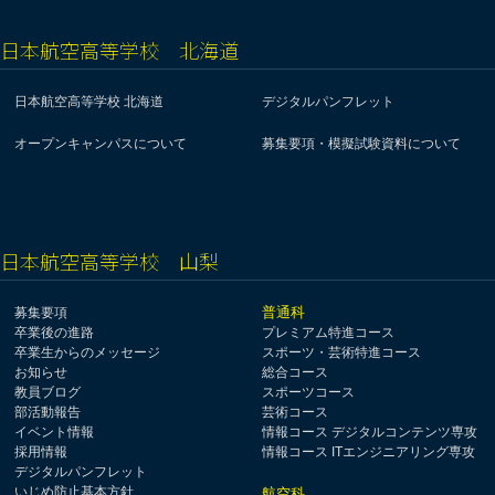
日本航空高等学校 北海道
日本航空高等学校 北海道
デジタルパンフレット
オープンキャンパスについて
募集要項・模擬試験資料について
日本航空高等学校 山梨
普通科
募集要項
卒業後の進路
プレミアム特進コース
卒業生からのメッセージ
スポーツ・芸術特進コース
お知らせ
総合コース
教員ブログ
スポーツコース
部活動報告
芸術コース
イベント情報
情報コース デジタルコンテンツ専攻
採用情報
情報コース ITエンジニアリング専攻
デジタルパンフレット
いじめ防止基本方針
航空科