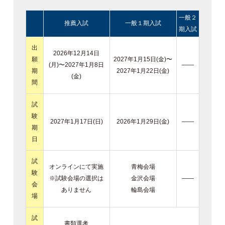
一般２
推薦入試
一般１期入試
期入試
出
2026年12月14日
願
2027年1月15日(金)〜
(月)〜2027年1月8日
——
期
2027年1月22日(金)
(金)
間
試
験
2027年1月17日(日)
2026年1月29日(金)
——
期
日
試
オンラインにて実施
青梅会場
験
※試験会場の選択は
金沢会場
——
会
ありません
輪島会場
場
試
書類選考