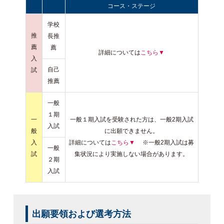
コース・ステージ
学校
推
長推
薦
薦
詳細については
こちら▼
入
自己
試
推薦
一般
１期
一
一般１期入試を受験された方は、一般2期入試
入試
般
に出願できません。
入
詳細については
こちら▼
※一般2期入試は募
一般
試
集状況により実施しない場合があります。
２期
入試
出願要領および選考方法