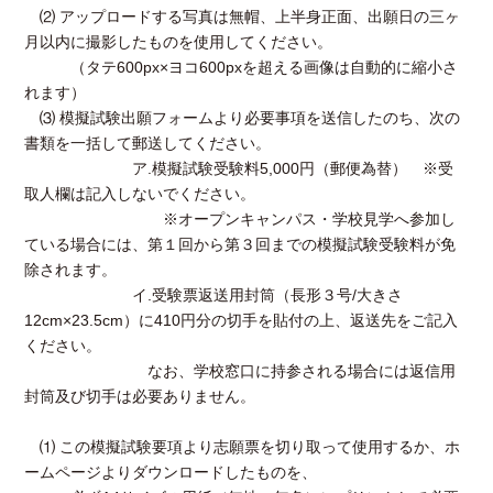
⑵ アップロードする写真は無帽、上半身正面、出願日の三ヶ
月以内に撮影したものを使用してください。
（タテ600px×ヨコ600pxを超える画像は自動的に縮小さ
れます）
⑶ 模擬試験出願フォームより必要事項を送信したのち、次の
書類を一括して郵送してください。
ア.模擬試験受験料5,000円（郵便為替） ※受
取人欄は記入しないでください。
※オープンキャンパス・学校見学へ参加し
ている場合には、第１回から第３回までの模擬試験受験料が免
除されます。
イ.受験票返送用封筒（長形３号/大きさ
12cm×23.5cm）に410円分の切手を貼付の上、返送先をご記入
ください。
なお、学校窓口に持参される場合には返信用
封筒及び切手は必要ありません。
⑴ この模擬試験要項より志願票を切り取って使用するか、ホ
ームページよりダウンロードしたものを、