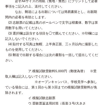
必ずA4サイズの用紙（無地・無色）にプリントして必要
事項をご記入の上、送付してください。
なお、郵送による出願については簡易書留とし、出願期
間内の必着を有効とします。
⑵ 志願票の記載は黒のボールペンで文字は楷書体、数字は算
用数字を用いてください。
⑶ 選択欄は該当する項目を◯で囲んでください。※印欄には
記入しないでください。
⑷ 貼付する写真は無帽、上半身正面、三ヶ月以内に撮影した
ものを使用してください。
⑸ 郵送で出願する場合には次の書類を一括して提出してくだ
さい。
ア.模擬試験受験料5,000円（郵便為替） ※受
取人欄は記入しないでください。
※オープンキャンパス、学校見学へ参加し
ている場合には、第１回から第３回までの模擬試験受験料が免
除されます。
イ.模擬試験志願票
ウ.受験票返送用封筒（長形３号/大きさ