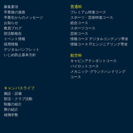
普通科
募集要項
卒業後の進路
プレミアム特進コース
卒業生からのメッセージ
スポーツ・芸術特進コース
お知らせ
総合コース
教員ブログ
スポーツコース
部活動報告
芸術コース
イベント情報
情報コース デジタルコンテンツ専攻
採用情報
情報コース ITエンジニアリング専攻
デジタルパンフレット
いじめ防止基本方針
航空科
キャビンアテンダントコース
パイロットコース
メカニック･グランドハンドリング
コース
キャンパスライフ
施設・設備
部活・クラブ活動
制服の紹介
寮の紹介
雄飛学塾