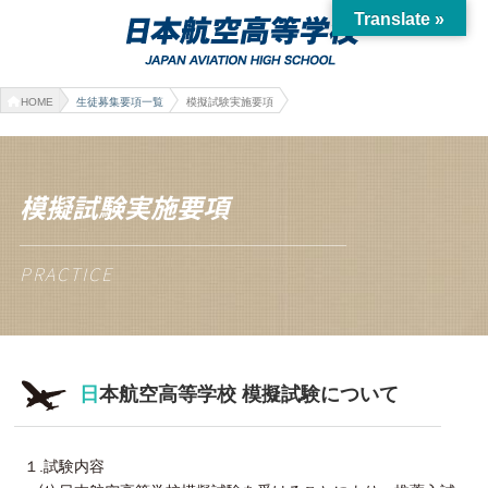
Translate »
HOME
生徒募集要項一覧
模擬試験実施要項
模擬試験実施要項
PRACTICE
日
本航空高等学校 模擬試験について
１.試験内容