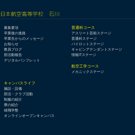
日本航空高等学校 石川
普通科コース
募集要項
卒業後の進路
アスリート芸術ステージ
卒業生からのメッセージ
普通科ステージ
お知らせ
パイロットステージ
教員ブログ
キャビンアテンダントステージ
部活動報告
情報ITステージ
デジタルパンフレット
航空工学コース
メカニックステージ
キャンパスライフ
施設・設備
部活・クラブ活動
制服の紹介
寮の紹介
雄飛学塾
オンラインオープンキャンパス