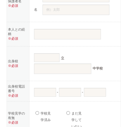
保護者名
※必須
名
本人との続
柄
※必須
立
出身校
※必須
中学校
出身校電話
番号
-
-
※必須
学校見学の
学校見
まだ見
有無
学済み
学して
※必須
いない