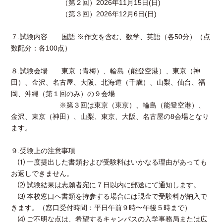
（第２回）2026年11月15日(日)
（第３回）2026年12月6日(日)
７.試験内容 国語 ※作文を含む、数学、英語（各50分）（点
数配分：各100点）
８.試験会場 東京（青梅）、輪島（能登空港）、東京（神
田）、金沢、名古屋、大阪、北海道（千歳）、山梨、仙台、福
岡、沖縄（第１回のみ）の９会場
※第３回は東京（東京）、輪島（能登空港）、
金沢、東京（神田）、山梨、東京、大阪、名古屋の8会場となり
ます。
９.受験上の注意事項
⑴ 一度提出した書類および受験料はいかなる理由があっても
お返しできません。
⑵ 試験結果は志願者宛に７日以内に郵送にて通知します。
⑶ 本校窓口へ書類を持参する場合には現金で受験料が納入で
きます。（窓口受付時間：平日午前９時〜午後５時まで）
⑷ ご不明な点は、希望するキャンパスの入学事務局または広