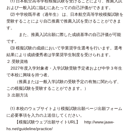
⑴ 日本航空高等学校模擬試験を受けることにより、推薦入試
および一般入試に臨むにあたっての自己評価ができます。
⑵ 中学校既卒者（過年生） は、日本航空高等学校模擬試験を
受験することにより自己推薦で推薦入試を受けることができま
す。
また、推薦入試出願に際した成績基準の自己評価が可能
です。
⑶ 模擬試験の成績において学業奨学生選考を行います。選考
結果により成績優秀者は学業奨学生制度を受けられます。
２.受験資格
2027年度入学対象者・入学試験受験予定者および中学３年生
で本校に興味を持つ者。
（推薦または一般入学試験の受験予定の有無に関わらず、
この模擬試験を受験することができます。）
３.出願方法
⑴ 本校のウェブサイトより模擬試験出願ページ出願フォーム
に必要事項を入力の上送信してください。
【模擬試験ウェブ出願サイトURL】 http://www.jaaw-
hs.net/guideline/practice/