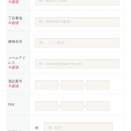
※必須
丁目番地
※必須
建物名等
メールアド
レス
※必須
電話番号
-
-
※必須
FAX
-
-
姓