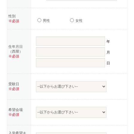
性別
男性
女性
※必須
年
生年月日
（西暦）
月
※必須
日
受験日
※必須
希望会場
※必須
入学希望キ