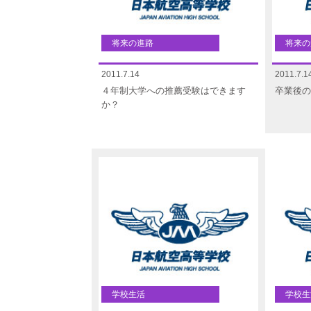
将来の進路
将来の
2011.7.14
2011.7.1
４年制大学への推薦受験はできます
卒業後の
か？
学校生活
学校生