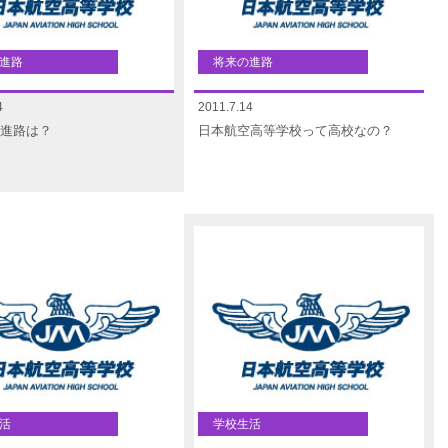
進路
将来の進路
4
2011.7.14
進路は？
日本航空高等学校って高校なの？
活
学校生活