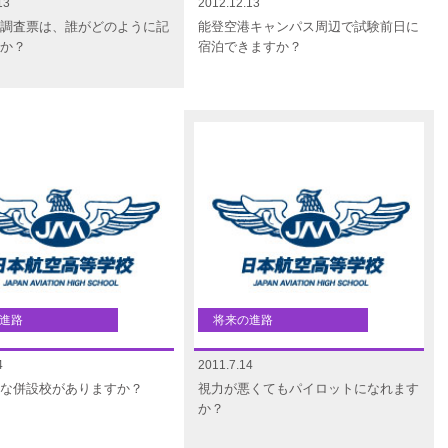
13
2012.12.13
調査票は、誰がどのように記
能登空港キャンパス周辺で試験前日に
か？
宿泊できますか？
進路
将来の進路
4
2011.7.14
な併設校がありますか？
視力が悪くてもパイロットになれます
か？