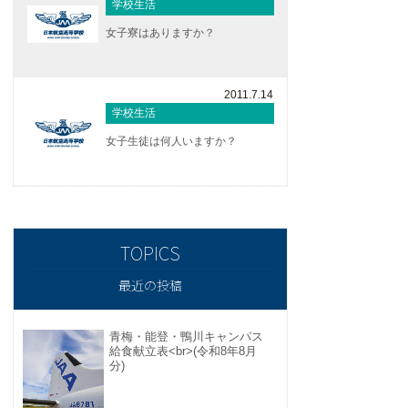
学校生活
女子寮はありますか？
2011.7.14
学校生活
女子生徒は何人いますか？
最近の投稿
青梅・能登・鴨川キャンパス
給食献立表<br>(令和8年8月
分)