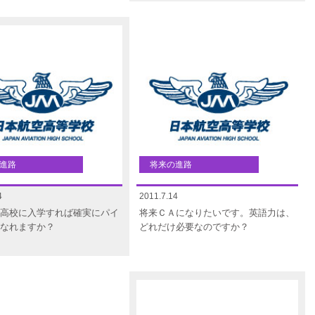
進路
将来の進路
4
2011.7.14
高校に入学すれば確実にパイ
将来ＣＡになりたいです。英語力は、
なれますか？
どれだけ必要なのですか？