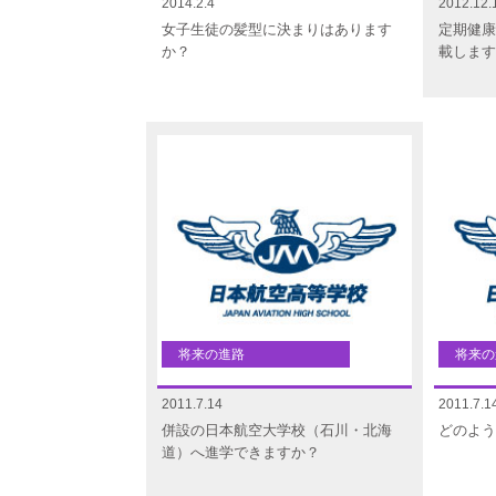
2014.2.4
2012.12.
女子生徒の髪型に決まりはあります
定期健康
か？
載します
将来の進路
将来の
2011.7.14
2011.7.1
併設の日本航空大学校（石川・北海
どのよう
道）へ進学できますか？