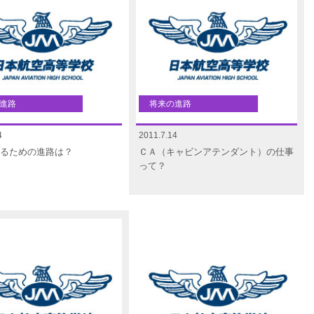
進路
将来の進路
4
2011.7.14
るための進路は？
ＣＡ（キャビンアテンダント）の仕事
って？