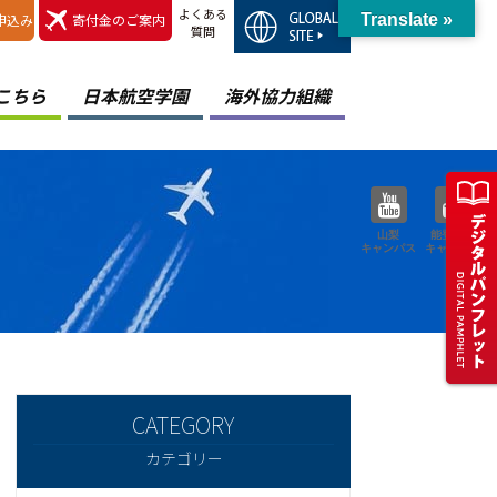
よくある
申込み
寄付金のご案内
Translate »
質問
こちら
日本航空学園
海外協力組織
山梨
能登空港
キャンパス
キャンパス
カテゴリー