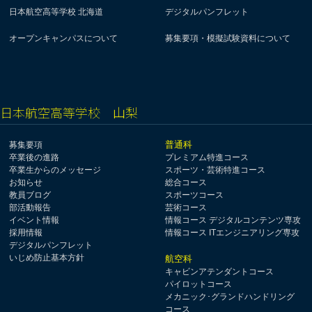
日本航空高等学校 北海道
デジタルパンフレット
オープンキャンパスについて
募集要項・模擬試験資料について
日本航空高等学校 山梨
普通科
募集要項
卒業後の進路
プレミアム特進コース
卒業生からのメッセージ
スポーツ・芸術特進コース
お知らせ
総合コース
教員ブログ
スポーツコース
部活動報告
芸術コース
イベント情報
情報コース デジタルコンテンツ専攻
採用情報
情報コース ITエンジニアリング専攻
デジタルパンフレット
いじめ防止基本方針
航空科
キャビンアテンダントコース
パイロットコース
メカニック･グランドハンドリング
コース