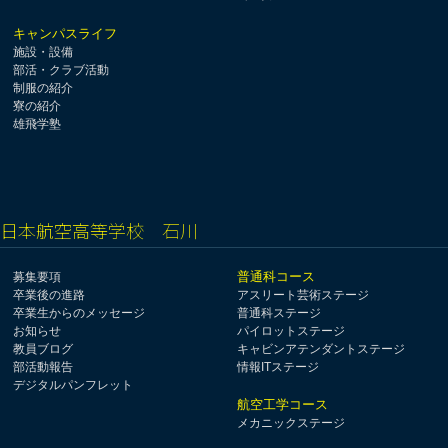
キャンパスライフ
施設・設備
部活・クラブ活動
制服の紹介
寮の紹介
雄飛学塾
日本航空高等学校 石川
普通科コース
募集要項
卒業後の進路
アスリート芸術ステージ
卒業生からのメッセージ
普通科ステージ
お知らせ
パイロットステージ
教員ブログ
キャビンアテンダントステージ
部活動報告
情報ITステージ
デジタルパンフレット
航空工学コース
メカニックステージ