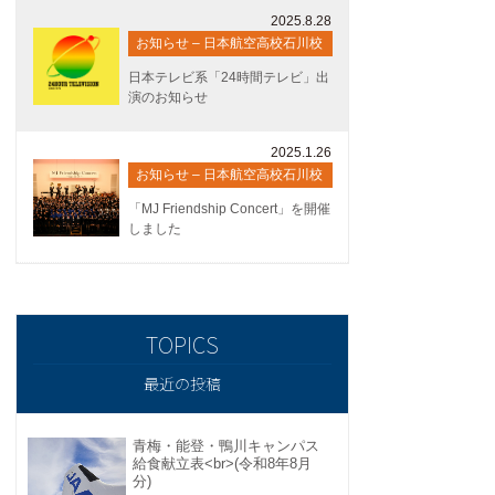
2025.8.28
お知らせ – 日本航空高校石川校
日本テレビ系「24時間テレビ」出
演のお知らせ
2025.1.26
お知らせ – 日本航空高校石川校
「MJ Friendship Concert」を開催
しました
最近の投稿
青梅・能登・鴨川キャンパス
給食献立表<br>(令和8年8月
分)