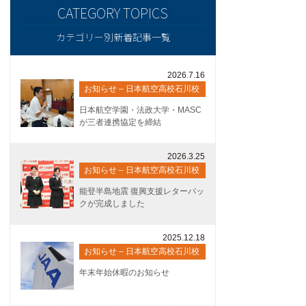
カテゴリー別新着記事一覧
2026.7.16
お知らせ – 日本航空高校石川校
日本航空学園・法政大学・MASC
が三者連携協定を締結
2026.3.25
お知らせ – 日本航空高校石川校
能登半島地震 復興支援レターパッ
クが完成しました
2025.12.18
お知らせ – 日本航空高校石川校
年末年始休暇のお知らせ