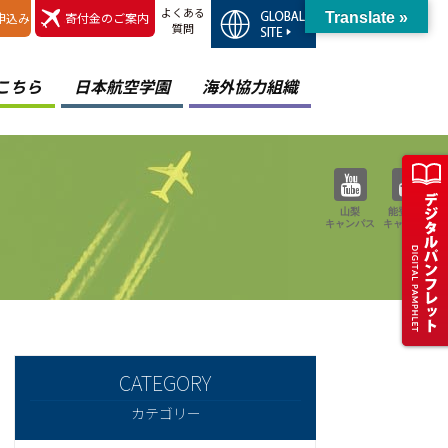
よくある
申込み
寄付金のご案内
Translate »
質問
こちら
日本航空学園
海外協力組織
山梨
能登空港
キャンパス
キャンパス
カテゴリー