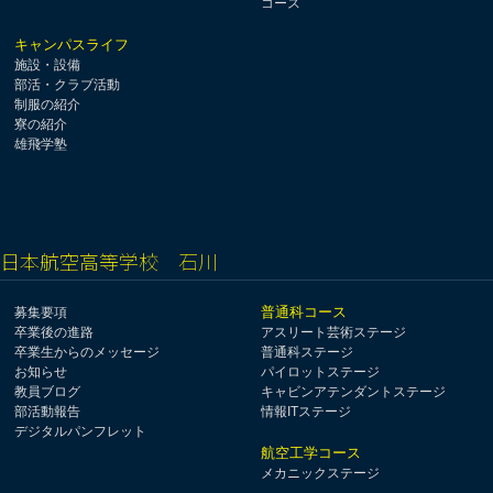
コース
キャンパスライフ
施設・設備
部活・クラブ活動
制服の紹介
寮の紹介
雄飛学塾
日本航空高等学校 石川
普通科コース
募集要項
卒業後の進路
アスリート芸術ステージ
卒業生からのメッセージ
普通科ステージ
お知らせ
パイロットステージ
教員ブログ
キャビンアテンダントステージ
部活動報告
情報ITステージ
デジタルパンフレット
航空工学コース
メカニックステージ