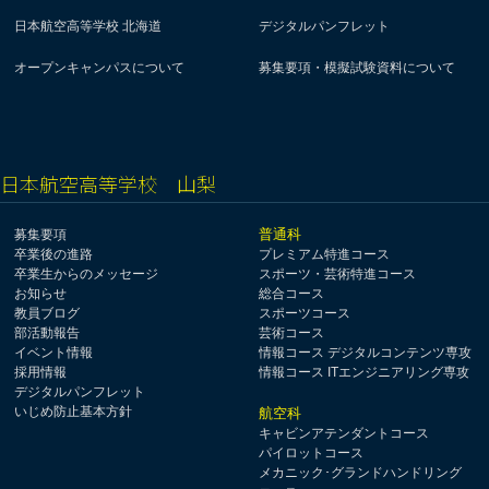
日本航空高等学校 北海道
デジタルパンフレット
オープンキャンパスについて
募集要項・模擬試験資料について
日本航空高等学校 山梨
普通科
募集要項
卒業後の進路
プレミアム特進コース
卒業生からのメッセージ
スポーツ・芸術特進コース
お知らせ
総合コース
教員ブログ
スポーツコース
部活動報告
芸術コース
イベント情報
情報コース デジタルコンテンツ専攻
採用情報
情報コース ITエンジニアリング専攻
デジタルパンフレット
いじめ防止基本方針
航空科
キャビンアテンダントコース
パイロットコース
メカニック･グランドハンドリング