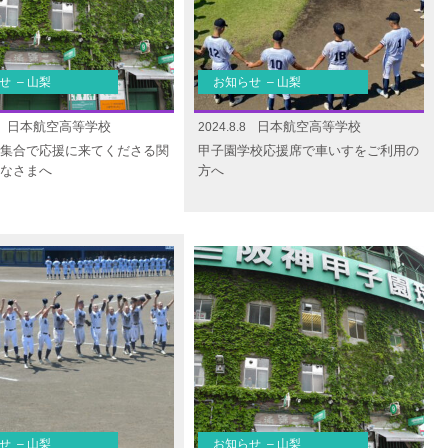
せ – 山梨
お知らせ – 山梨
日本航空高等学校
日本航空高等学校
2024.8.8
集合で応援に来てくださる関
甲子園学校応援席で車いすをご利用の
なさまへ
方へ
せ – 山梨
お知らせ – 山梨