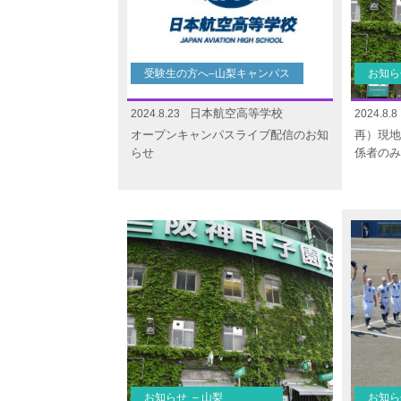
受験生の方へ–山梨キャンパス
お知ら
日本航空高等学校
2024.8.23
2024.8.8
オープンキャンパスライブ配信のお知
再）現地
らせ
係者のみ
お知らせ – 山梨
お知ら