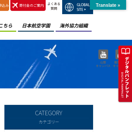
よくある
申込み
寄付金のご案内
Translate »
質問
こちら
日本航空学園
海外協力組織
山梨
能登空港
キャンパス
キャンパス
カテゴリー