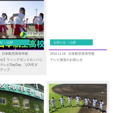
せ – 山梨
お知らせ – 山梨
日本航空高等学校
日本航空高等学校
2024.11.19
せ】ウィングダンスカンパニ
テレビ放送のお知らせ
レビDayDay.「LOVEダ
アップ