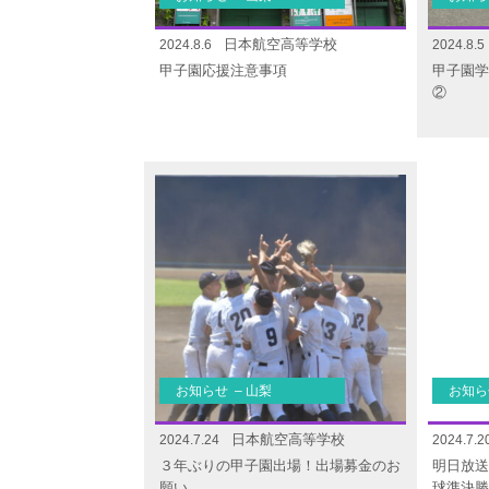
日本航空高等学校
2024.8.6
2024.8.5
甲子園応援注意事項
甲子園学
②
お知らせ – 山梨
お知ら
日本航空高等学校
2024.7.24
2024.7.2
３年ぶりの甲子園出場！出場募金のお
明日放送
願い
球準決勝