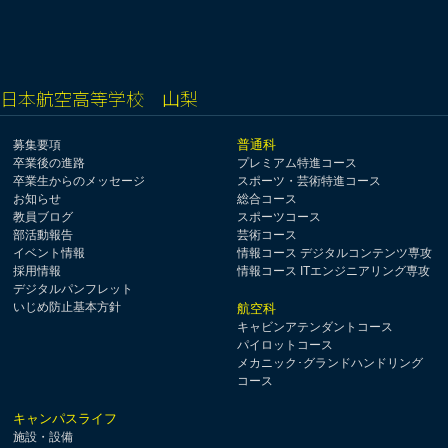
日本航空高等学校 山梨
普通科
募集要項
卒業後の進路
プレミアム特進コース
卒業生からのメッセージ
スポーツ・芸術特進コース
お知らせ
総合コース
教員ブログ
スポーツコース
部活動報告
芸術コース
イベント情報
情報コース デジタルコンテンツ専攻
採用情報
情報コース ITエンジニアリング専攻
デジタルパンフレット
いじめ防止基本方針
航空科
キャビンアテンダントコース
パイロットコース
メカニック･グランドハンドリング
コース
キャンパスライフ
施設・設備