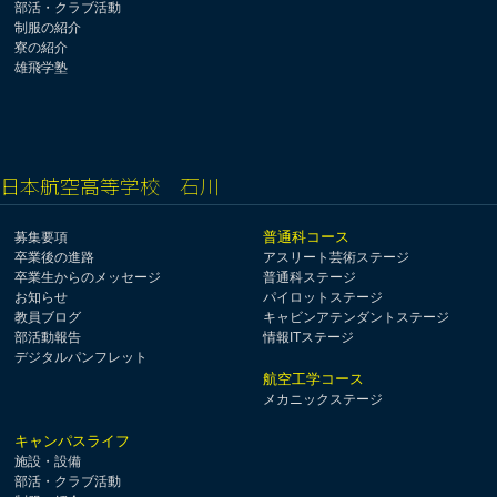
部活・クラブ活動
制服の紹介
寮の紹介
雄飛学塾
日本航空高等学校 石川
普通科コース
募集要項
卒業後の進路
アスリート芸術ステージ
卒業生からのメッセージ
普通科ステージ
お知らせ
パイロットステージ
教員ブログ
キャビンアテンダントステージ
部活動報告
情報ITステージ
デジタルパンフレット
航空工学コース
メカニックステージ
キャンパスライフ
施設・設備
部活・クラブ活動