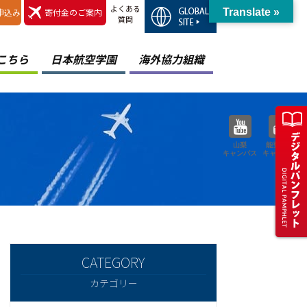
よくある
申込み
寄付金のご案内
Translate »
質問
こちら
日本航空学園
海外協力組織
山梨
能登空港
キャンパス
キャンパス
カテゴリー