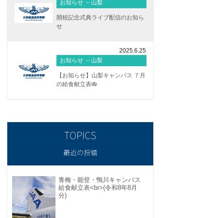
お知らせ – 山梨
開校記念式典ライブ配信のお知ら
せ
2025.6.25
お知らせ – 山梨
【お知らせ】山梨キャンパス ７月
の給食献立表🎋
最近の投稿
青梅・能登・鴨川キャンパス
給食献立表<br>(令和8年8月
分)