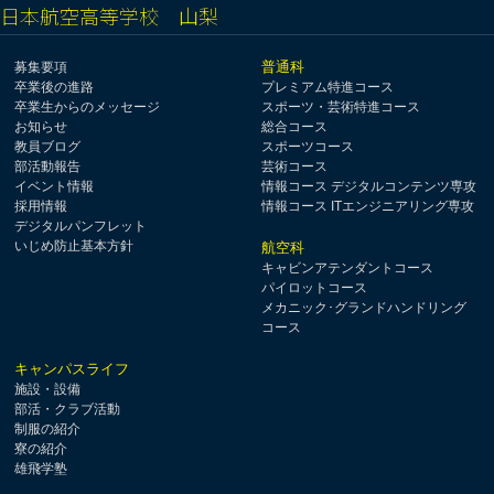
日本航空高等学校 山梨
普通科
募集要項
卒業後の進路
プレミアム特進コース
卒業生からのメッセージ
スポーツ・芸術特進コース
お知らせ
総合コース
教員ブログ
スポーツコース
部活動報告
芸術コース
イベント情報
情報コース デジタルコンテンツ専攻
採用情報
情報コース ITエンジニアリング専攻
デジタルパンフレット
いじめ防止基本方針
航空科
キャビンアテンダントコース
パイロットコース
メカニック･グランドハンドリング
コース
キャンパスライフ
施設・設備
部活・クラブ活動
制服の紹介
寮の紹介
雄飛学塾