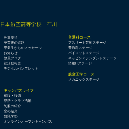
日本航空高等学校 石川
普通科コース
募集要項
卒業後の進路
アスリート芸術ステージ
卒業生からのメッセージ
普通科ステージ
お知らせ
パイロットステージ
教員ブログ
キャビンアテンダントステージ
部活動報告
情報ITステージ
デジタルパンフレット
航空工学コース
メカニックステージ
キャンパスライフ
施設・設備
部活・クラブ活動
制服の紹介
寮の紹介
雄飛学塾
オンラインオープンキャンパス