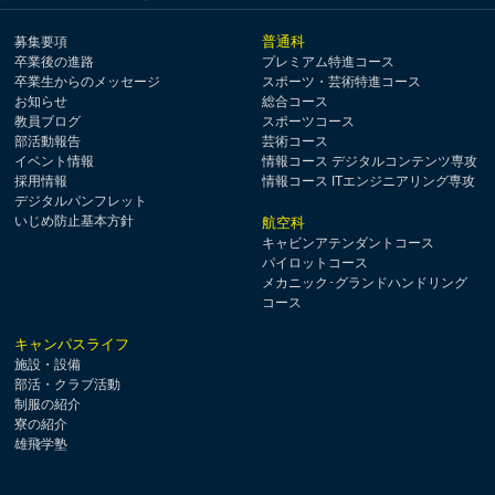
普通科
募集要項
卒業後の進路
プレミアム特進コース
卒業生からのメッセージ
スポーツ・芸術特進コース
お知らせ
総合コース
教員ブログ
スポーツコース
部活動報告
芸術コース
イベント情報
情報コース デジタルコンテンツ専攻
採用情報
情報コース ITエンジニアリング専攻
デジタルパンフレット
いじめ防止基本方針
航空科
キャビンアテンダントコース
パイロットコース
メカニック･グランドハンドリング
コース
キャンパスライフ
施設・設備
部活・クラブ活動
制服の紹介
寮の紹介
雄飛学塾