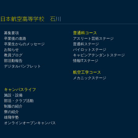
日本航空高等学校 石川
普通科コース
募集要項
卒業後の進路
アスリート芸術ステージ
卒業生からのメッセージ
普通科ステージ
お知らせ
パイロットステージ
教員ブログ
キャビンアテンダントステージ
部活動報告
情報ITステージ
デジタルパンフレット
航空工学コース
メカニックステージ
キャンパスライフ
施設・設備
部活・クラブ活動
制服の紹介
寮の紹介
雄飛学塾
オンラインオープンキャンパス