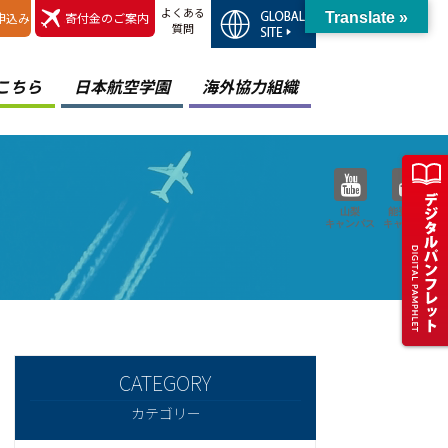
よくある
申込み
寄付金のご案内
Translate »
質問
こちら
日本航空学園
海外協力組織
山梨
能登空港
キャンパス
キャンパス
カテゴリー