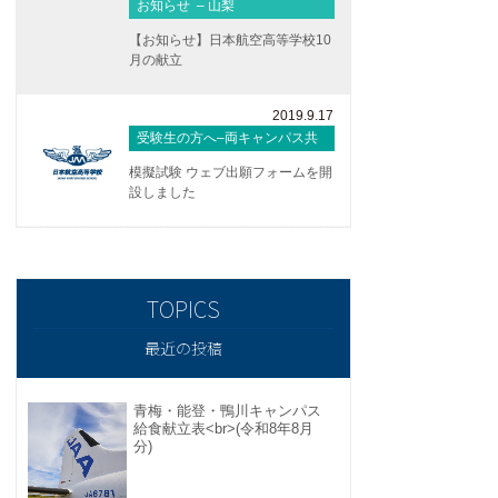
お知らせ – 山梨
【お知らせ】日本航空高等学校10
月の献立
2019.9.17
受験生の方へ–両キャンパス共
通
模擬試験 ウェブ出願フォームを開
設しました
最近の投稿
青梅・能登・鴨川キャンパス
給食献立表<br>(令和8年8月
分)