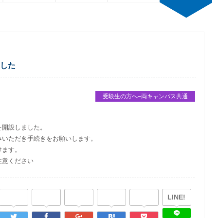
ました
受験生の方へ–両キャンパス共通
を開設しました。
みいただき手続きをお願いします。
けます。
注意ください
LINE!