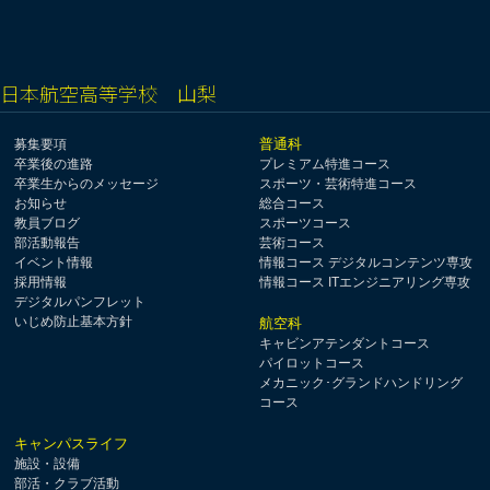
日本航空高等学校 山梨
普通科
募集要項
卒業後の進路
プレミアム特進コース
卒業生からのメッセージ
スポーツ・芸術特進コース
お知らせ
総合コース
教員ブログ
スポーツコース
部活動報告
芸術コース
イベント情報
情報コース デジタルコンテンツ専攻
採用情報
情報コース ITエンジニアリング専攻
デジタルパンフレット
いじめ防止基本方針
航空科
キャビンアテンダントコース
パイロットコース
メカニック･グランドハンドリング
コース
キャンパスライフ
施設・設備
部活・クラブ活動