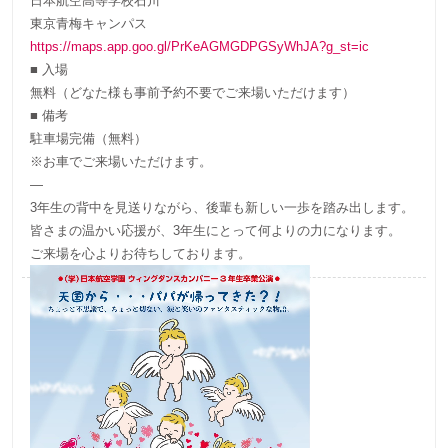
日本航空高等学校石川
東京青梅キャンパス
https://maps.app.goo.gl/PrKeAGMGDPGSyWhJA?g_st=ic
■ 入場
無料（どなた様も事前予約不要でご来場いただけます）
■ 備考
駐車場完備（無料）
※お車でご来場いただけます。
—
3年生の背中を見送りながら、後輩も新しい一歩を踏み出します。
皆さまの温かい応援が、3年生にとって何よりの力になります。
ご来場を心よりお待ちしております。