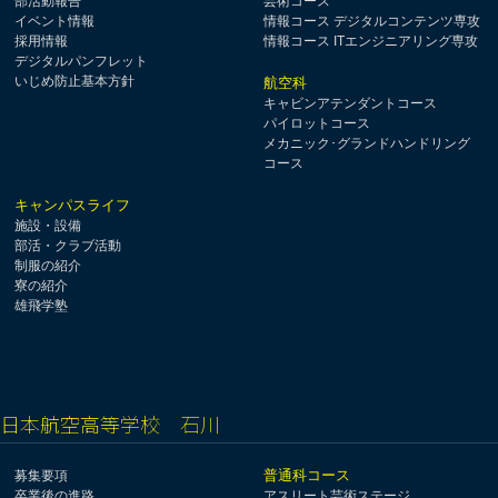
部活動報告
芸術コース
イベント情報
情報コース デジタルコンテンツ専攻
採用情報
情報コース ITエンジニアリング専攻
デジタルパンフレット
いじめ防止基本方針
航空科
キャビンアテンダントコース
パイロットコース
メカニック･グランドハンドリング
コース
キャンパスライフ
施設・設備
部活・クラブ活動
制服の紹介
寮の紹介
雄飛学塾
日本航空高等学校 石川
普通科コース
募集要項
卒業後の進路
アスリート芸術ステージ