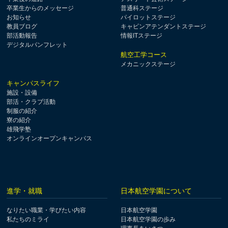
卒業生からのメッセージ
普通科ステージ
お知らせ
パイロットステージ
教員ブログ
キャビンアテンダントステージ
部活動報告
情報ITステージ
デジタルパンフレット
航空工学コース
メカニックステージ
キャンパスライフ
施設・設備
部活・クラブ活動
制服の紹介
寮の紹介
雄飛学塾
オンラインオープンキャンパス
進学・就職
日本航空学園について
なりたい職業・学びたい内容
日本航空学園
私たちのミライ
日本航空学園の歩み