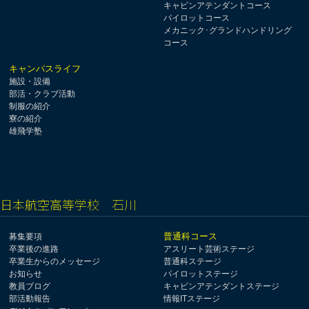
キャビンアテンダントコース
パイロットコース
メカニック･グランドハンドリング
コース
キャンパスライフ
施設・設備
部活・クラブ活動
制服の紹介
寮の紹介
雄飛学塾
日本航空高等学校 石川
普通科コース
募集要項
卒業後の進路
アスリート芸術ステージ
卒業生からのメッセージ
普通科ステージ
お知らせ
パイロットステージ
教員ブログ
キャビンアテンダントステージ
部活動報告
情報ITステージ