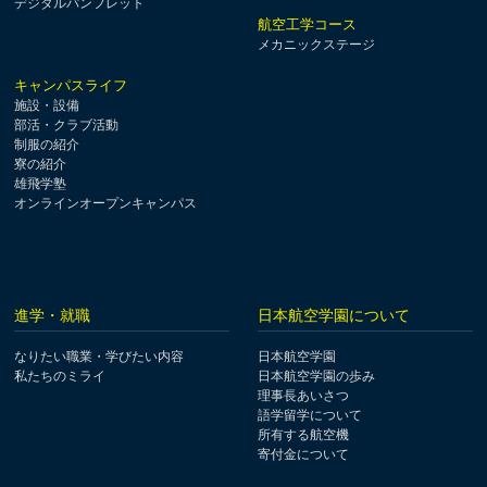
デジタルパンフレット
航空工学コース
メカニックステージ
キャンパスライフ
施設・設備
部活・クラブ活動
制服の紹介
寮の紹介
雄飛学塾
オンラインオープンキャンパス
進学・就職
日本航空学園について
なりたい職業・学びたい内容
日本航空学園
私たちのミライ
日本航空学園の歩み
理事長あいさつ
語学留学について
所有する航空機
寄付金について