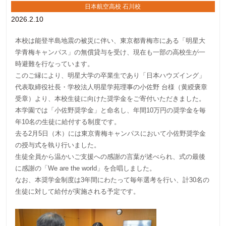
日本航空高校 石川校
2026.2.10
本校は能登半島地震の被災に伴い、東京都青梅市にある「明星大
学青梅キャンパス」の無償貸与を受け、現在も一部の高校生が一
時避難を行なっています。
このご縁により、明星大学の卒業生であり「日本ハウズイング」
代表取締役社長・学校法人明星学苑理事の小佐野 台様（黄綬褒章
受章）より、本校生徒に向けた奨学金をご寄付いただきました。
本学園では「小佐野奨学金」と命名し、年間10万円の奨学金を毎
年10名の生徒に給付する制度です。
去る2月5日（木）には東京青梅キャンパスにおいて小佐野奨学金
の授与式を執り行いました。
生徒全員から温かいご支援への感謝の言葉が述べられ、式の最後
に感謝の「We are the world」を合唱しました。
なお、本奨学金制度は3年間にわたって毎年選考を行い、計30名の
生徒に対して給付が実施される予定です。