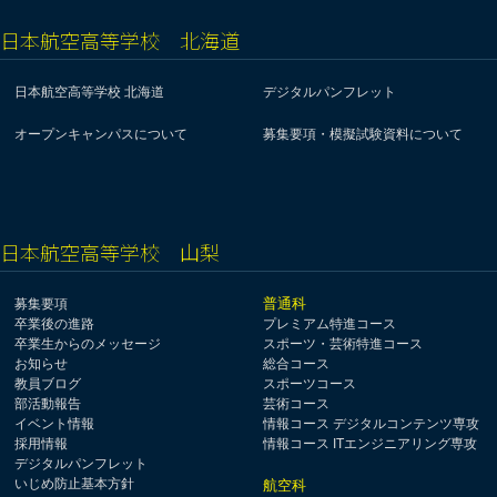
日本航空高等学校 北海道
日本航空高等学校 北海道
デジタルパンフレット
オープンキャンパスについて
募集要項・模擬試験資料について
日本航空高等学校 山梨
普通科
募集要項
卒業後の進路
プレミアム特進コース
卒業生からのメッセージ
スポーツ・芸術特進コース
お知らせ
総合コース
教員ブログ
スポーツコース
部活動報告
芸術コース
イベント情報
情報コース デジタルコンテンツ専攻
採用情報
情報コース ITエンジニアリング専攻
デジタルパンフレット
いじめ防止基本方針
航空科