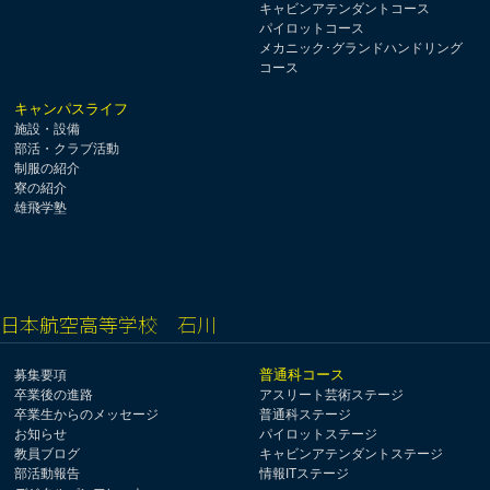
キャビンアテンダントコース
パイロットコース
メカニック･グランドハンドリング
コース
キャンパスライフ
施設・設備
部活・クラブ活動
制服の紹介
寮の紹介
雄飛学塾
日本航空高等学校 石川
普通科コース
募集要項
卒業後の進路
アスリート芸術ステージ
卒業生からのメッセージ
普通科ステージ
お知らせ
パイロットステージ
教員ブログ
キャビンアテンダントステージ
部活動報告
情報ITステージ