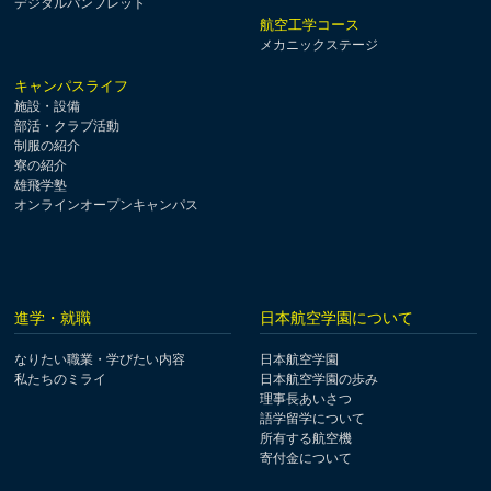
デジタルパンフレット
航空工学コース
メカニックステージ
キャンパスライフ
施設・設備
部活・クラブ活動
制服の紹介
寮の紹介
雄飛学塾
オンラインオープンキャンパス
進学・就職
日本航空学園について
なりたい職業・学びたい内容
日本航空学園
私たちのミライ
日本航空学園の歩み
理事長あいさつ
語学留学について
所有する航空機
寄付金について