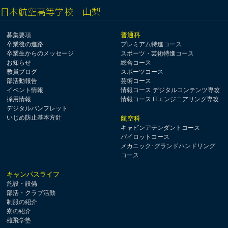
日本航空高等学校 山梨
普通科
募集要項
卒業後の進路
プレミアム特進コース
卒業生からのメッセージ
スポーツ・芸術特進コース
お知らせ
総合コース
教員ブログ
スポーツコース
部活動報告
芸術コース
イベント情報
情報コース デジタルコンテンツ専攻
採用情報
情報コース ITエンジニアリング専攻
デジタルパンフレット
いじめ防止基本方針
航空科
キャビンアテンダントコース
パイロットコース
メカニック･グランドハンドリング
コース
キャンパスライフ
施設・設備
部活・クラブ活動
制服の紹介
寮の紹介
雄飛学塾