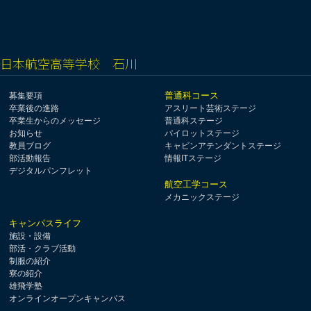
日本航空高等学校 石川
普通科コース
募集要項
卒業後の進路
アスリート芸術ステージ
卒業生からのメッセージ
普通科ステージ
お知らせ
パイロットステージ
教員ブログ
キャビンアテンダントステージ
部活動報告
情報ITステージ
デジタルパンフレット
航空工学コース
メカニックステージ
キャンパスライフ
施設・設備
部活・クラブ活動
制服の紹介
寮の紹介
雄飛学塾
オンラインオープンキャンパス