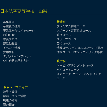
日本航空高等学校 山梨
普通科
募集要項
卒業後の進路
プレミアム特進コース
卒業生からのメッセージ
スポーツ・芸術特進コース
お知らせ
総合コース
教員ブログ
スポーツコース
部活動報告
芸術コース
イベント情報
情報コース デジタルコンテンツ専攻
採用情報
情報コース ITエンジニアリング専攻
デジタルパンフレット
いじめ防止基本方針
航空科
キャビンアテンダントコース
パイロットコース
メカニック･グランドハンドリング
コース
キャンパスライフ
施設・設備
部活・クラブ活動
制服の紹介
寮の紹介