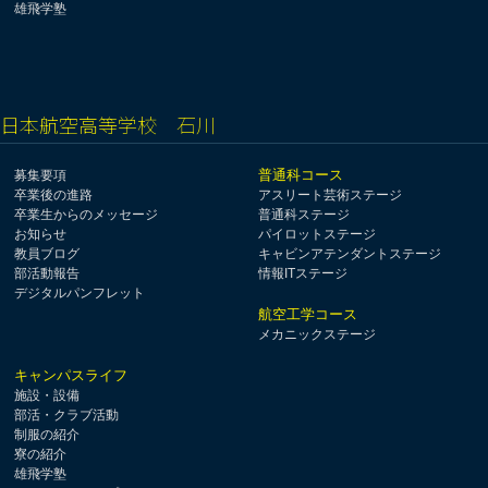
雄飛学塾
日本航空高等学校 石川
普通科コース
募集要項
卒業後の進路
アスリート芸術ステージ
卒業生からのメッセージ
普通科ステージ
お知らせ
パイロットステージ
教員ブログ
キャビンアテンダントステージ
部活動報告
情報ITステージ
デジタルパンフレット
航空工学コース
メカニックステージ
キャンパスライフ
施設・設備
部活・クラブ活動
制服の紹介
寮の紹介
雄飛学塾