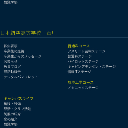
雄飛学塾
日本航空高等学校 石川
普通科コース
募集要項
卒業後の進路
アスリート芸術ステージ
卒業生からのメッセージ
普通科ステージ
お知らせ
パイロットステージ
教員ブログ
キャビンアテンダントステージ
部活動報告
情報ITステージ
デジタルパンフレット
航空工学コース
メカニックステージ
キャンパスライフ
施設・設備
部活・クラブ活動
制服の紹介
寮の紹介
雄飛学塾