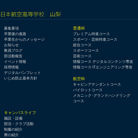
日本航空高等学校 山梨
普通科
募集要項
卒業後の進路
プレミアム特進コース
卒業生からのメッセージ
スポーツ・芸術特進コース
お知らせ
総合コース
教員ブログ
スポーツコース
部活動報告
芸術コース
イベント情報
情報コース デジタルコンテンツ専攻
採用情報
情報コース ITエンジニアリング専攻
デジタルパンフレット
いじめ防止基本方針
航空科
キャビンアテンダントコース
パイロットコース
メカニック･グランドハンドリング
コース
キャンパスライフ
施設・設備
部活・クラブ活動
制服の紹介
寮の紹介