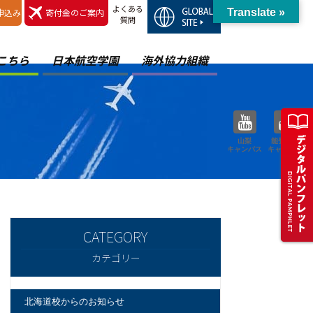
よくある
申込み
寄付金のご案内
Translate »
質問
こちら
日本航空学園
海外協力組織
山梨
能登空港
キャンパス
キャンパス
カテゴリー
北海道校からのお知らせ