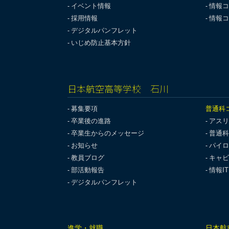
イベント情報
情報コ
採用情報
情報コ
デジタルパンフレット
いじめ防止基本方針
日本航空高等学校 石川
募集要項
普通科
卒業後の進路
アスリ
卒業生からのメッセージ
普通科
お知らせ
パイロ
教員ブログ
キャビ
部活動報告
情報I
デジタルパンフレット
進学・就職
日本航