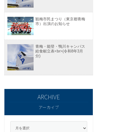
観梅市民まつり（東京都青梅
市）出演のお知らせ
青梅・能登・鴨川キャンパス
給食献立表<br>(令和8年3月
分)
アーカイブ