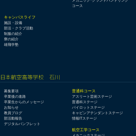
メカニック･グランドハンドリング
コース
キャンパスライフ
施設・設備
部活・クラブ活動
制服の紹介
寮の紹介
雄飛学塾
日本航空高等学校 石川
普通科コース
募集要項
卒業後の進路
アスリート芸術ステージ
卒業生からのメッセージ
普通科ステージ
お知らせ
パイロットステージ
教員ブログ
キャビンアテンダントステージ
部活動報告
情報ITステージ
デジタルパンフレット
航空工学コース
メカニックステージ