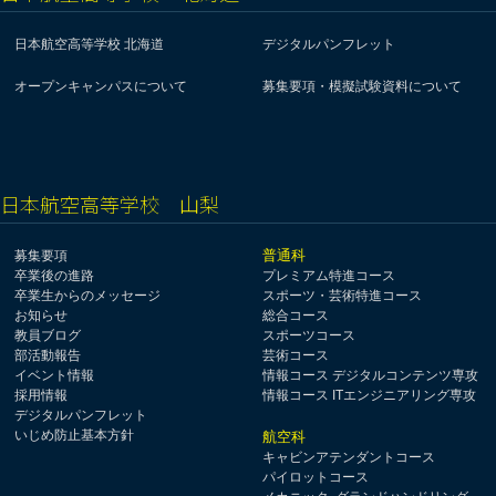
日本航空高等学校 北海道
デジタルパンフレット
オープンキャンパスについて
募集要項・模擬試験資料について
日本航空高等学校 山梨
普通科
募集要項
卒業後の進路
プレミアム特進コース
卒業生からのメッセージ
スポーツ・芸術特進コース
お知らせ
総合コース
教員ブログ
スポーツコース
部活動報告
芸術コース
イベント情報
情報コース デジタルコンテンツ専攻
採用情報
情報コース ITエンジニアリング専攻
デジタルパンフレット
いじめ防止基本方針
航空科
キャビンアテンダントコース
パイロットコース