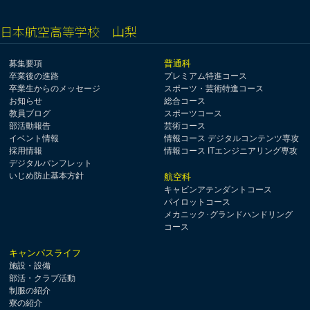
日本航空高等学校 山梨
普通科
募集要項
卒業後の進路
プレミアム特進コース
卒業生からのメッセージ
スポーツ・芸術特進コース
お知らせ
総合コース
教員ブログ
スポーツコース
部活動報告
芸術コース
イベント情報
情報コース デジタルコンテンツ専攻
採用情報
情報コース ITエンジニアリング専攻
デジタルパンフレット
いじめ防止基本方針
航空科
キャビンアテンダントコース
パイロットコース
メカニック･グランドハンドリング
コース
キャンパスライフ
施設・設備
部活・クラブ活動
制服の紹介
寮の紹介