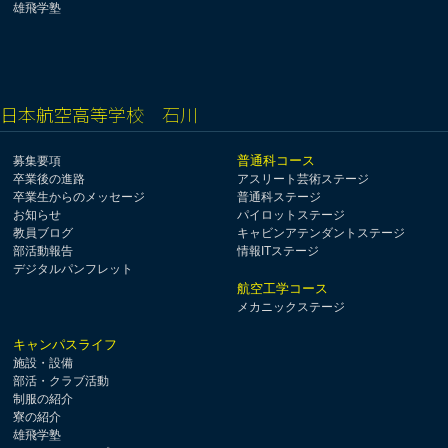
雄飛学塾
日本航空高等学校 石川
普通科コース
募集要項
卒業後の進路
アスリート芸術ステージ
卒業生からのメッセージ
普通科ステージ
お知らせ
パイロットステージ
教員ブログ
キャビンアテンダントステージ
部活動報告
情報ITステージ
デジタルパンフレット
航空工学コース
メカニックステージ
キャンパスライフ
施設・設備
部活・クラブ活動
制服の紹介
寮の紹介
雄飛学塾