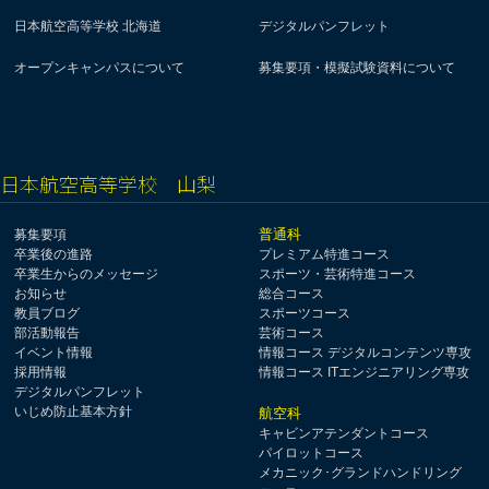
日本航空高等学校 北海道
デジタルパンフレット
オープンキャンパスについて
募集要項・模擬試験資料について
日本航空高等学校 山梨
普通科
募集要項
卒業後の進路
プレミアム特進コース
卒業生からのメッセージ
スポーツ・芸術特進コース
お知らせ
総合コース
教員ブログ
スポーツコース
部活動報告
芸術コース
イベント情報
情報コース デジタルコンテンツ専攻
採用情報
情報コース ITエンジニアリング専攻
デジタルパンフレット
いじめ防止基本方針
航空科
キャビンアテンダントコース
パイロットコース
メカニック･グランドハンドリング