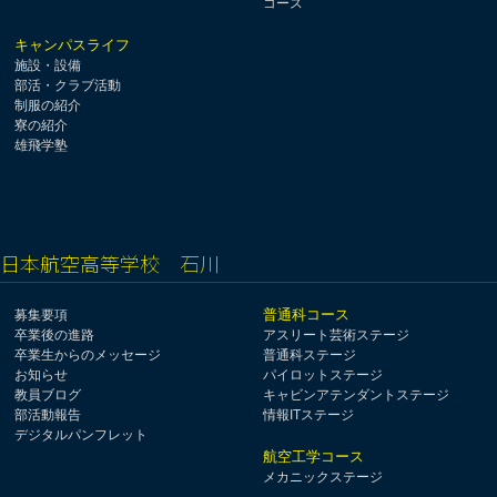
コース
キャンパスライフ
施設・設備
部活・クラブ活動
制服の紹介
寮の紹介
雄飛学塾
日本航空高等学校 石川
普通科コース
募集要項
卒業後の進路
アスリート芸術ステージ
卒業生からのメッセージ
普通科ステージ
お知らせ
パイロットステージ
教員ブログ
キャビンアテンダントステージ
部活動報告
情報ITステージ
デジタルパンフレット
航空工学コース
メカニックステージ