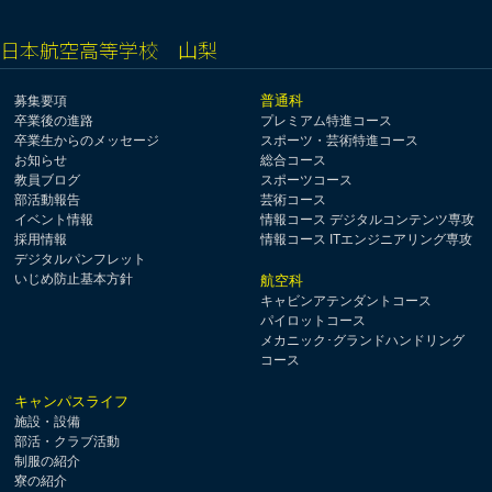
日本航空高等学校 山梨
普通科
募集要項
卒業後の進路
プレミアム特進コース
卒業生からのメッセージ
スポーツ・芸術特進コース
お知らせ
総合コース
教員ブログ
スポーツコース
部活動報告
芸術コース
イベント情報
情報コース デジタルコンテンツ専攻
採用情報
情報コース ITエンジニアリング専攻
デジタルパンフレット
いじめ防止基本方針
航空科
キャビンアテンダントコース
パイロットコース
メカニック･グランドハンドリング
コース
キャンパスライフ
施設・設備
部活・クラブ活動
制服の紹介
寮の紹介