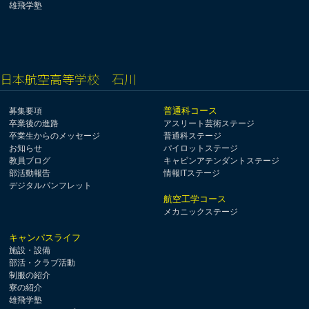
雄飛学塾
日本航空高等学校 石川
普通科コース
募集要項
卒業後の進路
アスリート芸術ステージ
卒業生からのメッセージ
普通科ステージ
お知らせ
パイロットステージ
教員ブログ
キャビンアテンダントステージ
部活動報告
情報ITステージ
デジタルパンフレット
航空工学コース
メカニックステージ
キャンパスライフ
施設・設備
部活・クラブ活動
制服の紹介
寮の紹介
雄飛学塾