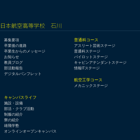
日本航空高等学校 石川
普通科コース
募集要項
卒業後の進路
アスリート芸術ステージ
卒業生からのメッセージ
普通科ステージ
お知らせ
パイロットステージ
教員ブログ
キャビンアテンダントステージ
部活動報告
情報ITステージ
デジタルパンフレット
航空工学コース
メカニックステージ
キャンパスライフ
施設・設備
部活・クラブ活動
制服の紹介
寮の紹介
雄飛学塾
オンラインオープンキャンパス