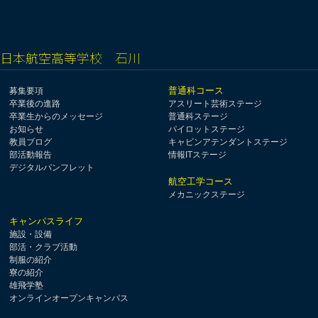
日本航空高等学校 石川
普通科コース
募集要項
卒業後の進路
アスリート芸術ステージ
卒業生からのメッセージ
普通科ステージ
お知らせ
パイロットステージ
教員ブログ
キャビンアテンダントステージ
部活動報告
情報ITステージ
デジタルパンフレット
航空工学コース
メカニックステージ
キャンパスライフ
施設・設備
部活・クラブ活動
制服の紹介
寮の紹介
雄飛学塾
オンラインオープンキャンパス