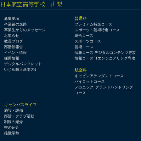
日本航空高等学校 山梨
普通科
募集要項
卒業後の進路
プレミアム特進コース
卒業生からのメッセージ
スポーツ・芸術特進コース
お知らせ
総合コース
教員ブログ
スポーツコース
部活動報告
芸術コース
イベント情報
情報コース デジタルコンテンツ専攻
採用情報
情報コース ITエンジニアリング専攻
デジタルパンフレット
いじめ防止基本方針
航空科
キャビンアテンダントコース
パイロットコース
メカニック･グランドハンドリング
コース
キャンパスライフ
施設・設備
部活・クラブ活動
制服の紹介
寮の紹介
雄飛学塾