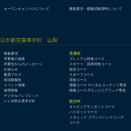
オープンキャンパスについて
募集要項・模擬試験資料について
日本航空高等学校 山梨
普通科
募集要項
卒業後の進路
プレミアム特進コース
卒業生からのメッセージ
スポーツ・芸術特進コース
お知らせ
総合コース
教員ブログ
スポーツコース
部活動報告
芸術コース
イベント情報
情報コース デジタルコンテンツ専攻
採用情報
情報コース ITエンジニアリング専攻
デジタルパンフレット
いじめ防止基本方針
航空科
キャビンアテンダントコース
パイロットコース
メカニック･グランドハンドリング
コース