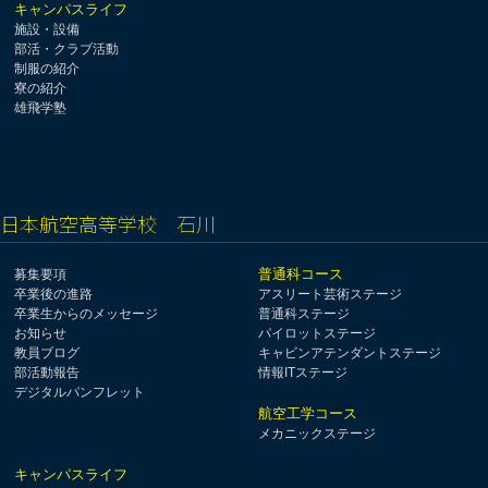
キャンパスライフ
施設・設備
部活・クラブ活動
制服の紹介
寮の紹介
雄飛学塾
日本航空高等学校 石川
普通科コース
募集要項
卒業後の進路
アスリート芸術ステージ
卒業生からのメッセージ
普通科ステージ
お知らせ
パイロットステージ
教員ブログ
キャビンアテンダントステージ
部活動報告
情報ITステージ
デジタルパンフレット
航空工学コース
メカニックステージ
キャンパスライフ