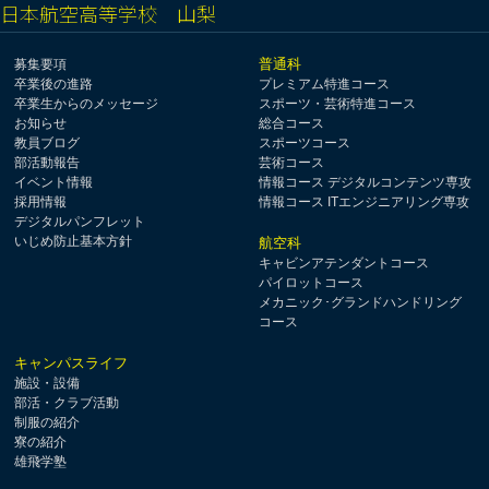
日本航空高等学校 山梨
普通科
募集要項
卒業後の進路
プレミアム特進コース
卒業生からのメッセージ
スポーツ・芸術特進コース
お知らせ
総合コース
教員ブログ
スポーツコース
部活動報告
芸術コース
イベント情報
情報コース デジタルコンテンツ専攻
採用情報
情報コース ITエンジニアリング専攻
デジタルパンフレット
いじめ防止基本方針
航空科
キャビンアテンダントコース
パイロットコース
メカニック･グランドハンドリング
コース
キャンパスライフ
施設・設備
部活・クラブ活動
制服の紹介
寮の紹介
雄飛学塾