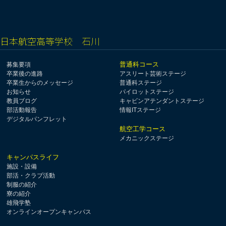
日本航空高等学校 石川
普通科コース
募集要項
卒業後の進路
アスリート芸術ステージ
卒業生からのメッセージ
普通科ステージ
お知らせ
パイロットステージ
教員ブログ
キャビンアテンダントステージ
部活動報告
情報ITステージ
デジタルパンフレット
航空工学コース
メカニックステージ
キャンパスライフ
施設・設備
部活・クラブ活動
制服の紹介
寮の紹介
雄飛学塾
オンラインオープンキャンパス