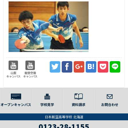
山梨
能登空港
キャンパス
キャンパス
オープンキャンパス
学校見学
資料請求
お問合わせ
日本航空高等学校 北海道
0123-28-1155