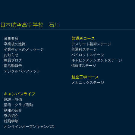
日本航空高等学校 石川
普通科コース
募集要項
卒業後の進路
アスリート芸術ステージ
卒業生からのメッセージ
普通科ステージ
お知らせ
パイロットステージ
教員ブログ
キャビンアテンダントステージ
部活動報告
情報ITステージ
デジタルパンフレット
航空工学コース
メカニックステージ
キャンパスライフ
施設・設備
部活・クラブ活動
制服の紹介
寮の紹介
雄飛学塾
オンラインオープンキャンパス