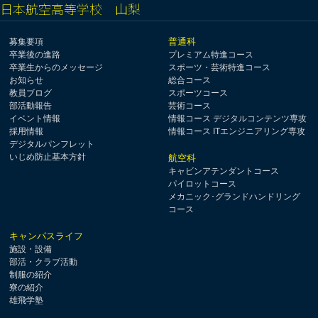
日本航空高等学校 山梨
普通科
募集要項
卒業後の進路
プレミアム特進コース
卒業生からのメッセージ
スポーツ・芸術特進コース
お知らせ
総合コース
教員ブログ
スポーツコース
部活動報告
芸術コース
イベント情報
情報コース デジタルコンテンツ専攻
採用情報
情報コース ITエンジニアリング専攻
デジタルパンフレット
いじめ防止基本方針
航空科
キャビンアテンダントコース
パイロットコース
メカニック･グランドハンドリング
コース
キャンパスライフ
施設・設備
部活・クラブ活動
制服の紹介
寮の紹介
雄飛学塾