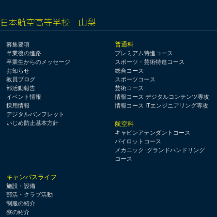
日本航空高等学校 山梨
普通科
募集要項
卒業後の進路
プレミアム特進コース
卒業生からのメッセージ
スポーツ・芸術特進コース
お知らせ
総合コース
教員ブログ
スポーツコース
部活動報告
芸術コース
イベント情報
情報コース デジタルコンテンツ専攻
採用情報
情報コース ITエンジニアリング専攻
デジタルパンフレット
いじめ防止基本方針
航空科
キャビンアテンダントコース
パイロットコース
メカニック･グランドハンドリング
コース
キャンパスライフ
施設・設備
部活・クラブ活動
制服の紹介
寮の紹介