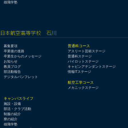
雄飛学塾
日本航空高等学校 石川
普通科コース
募集要項
卒業後の進路
アスリート芸術ステージ
卒業生からのメッセージ
普通科ステージ
お知らせ
パイロットステージ
教員ブログ
キャビンアテンダントステージ
部活動報告
情報ITステージ
デジタルパンフレット
航空工学コース
メカニックステージ
キャンパスライフ
施設・設備
部活・クラブ活動
制服の紹介
寮の紹介
雄飛学塾