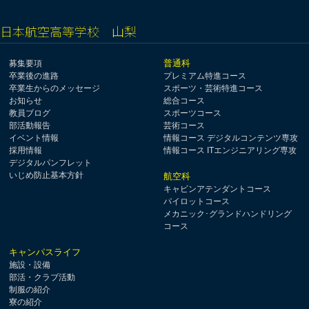
日本航空高等学校 山梨
普通科
募集要項
卒業後の進路
プレミアム特進コース
卒業生からのメッセージ
スポーツ・芸術特進コース
お知らせ
総合コース
教員ブログ
スポーツコース
部活動報告
芸術コース
イベント情報
情報コース デジタルコンテンツ専攻
採用情報
情報コース ITエンジニアリング専攻
デジタルパンフレット
いじめ防止基本方針
航空科
キャビンアテンダントコース
パイロットコース
メカニック･グランドハンドリング
コース
キャンパスライフ
施設・設備
部活・クラブ活動
制服の紹介
寮の紹介