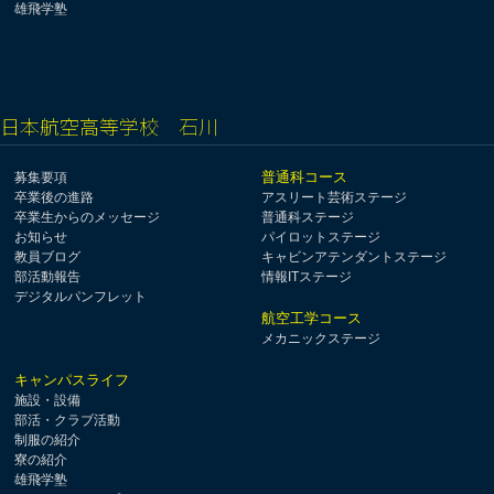
雄飛学塾
日本航空高等学校 石川
普通科コース
募集要項
卒業後の進路
アスリート芸術ステージ
卒業生からのメッセージ
普通科ステージ
お知らせ
パイロットステージ
教員ブログ
キャビンアテンダントステージ
部活動報告
情報ITステージ
デジタルパンフレット
航空工学コース
メカニックステージ
キャンパスライフ
施設・設備
部活・クラブ活動
制服の紹介
寮の紹介
雄飛学塾