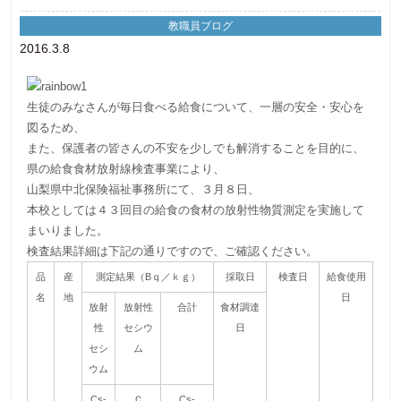
教職員ブログ
2016.3.8
生徒のみなさんが毎日食べる給食について、一層の安全・安心を
図るため、
また、保護者の皆さんの不安を少しでも解消することを目的に、
県の給食食材放射線検査事業により、
山梨県中北保険福祉事務所にて、３月８日、
本校としては４３回目の給食の食材の放射性物質測定を実施して
まいりました。
検査結果詳細は下記の通りですので、ご確認ください。
品
産
測定結果（Bｑ／ｋｇ）
採取日
検査日
給食使用
名
地
日
放射
放射性
合計
食材調達
性
セシウ
日
セシ
ム
ウム
Cs-
Ｃ
Cs-