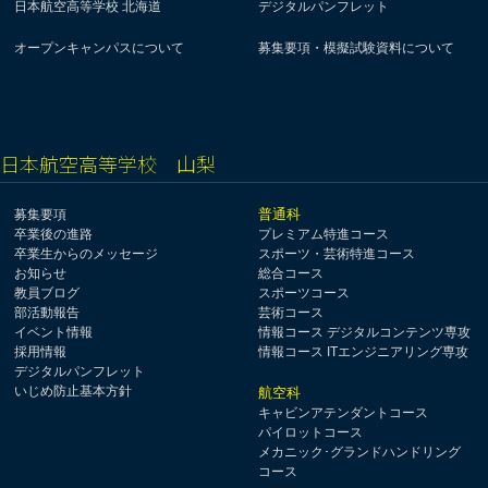
日本航空高等学校 北海道
デジタルパンフレット
オープンキャンパスについて
募集要項・模擬試験資料について
日本航空高等学校 山梨
普通科
募集要項
卒業後の進路
プレミアム特進コース
卒業生からのメッセージ
スポーツ・芸術特進コース
お知らせ
総合コース
教員ブログ
スポーツコース
部活動報告
芸術コース
イベント情報
情報コース デジタルコンテンツ専攻
採用情報
情報コース ITエンジニアリング専攻
デジタルパンフレット
いじめ防止基本方針
航空科
キャビンアテンダントコース
パイロットコース
メカニック･グランドハンドリング
コース