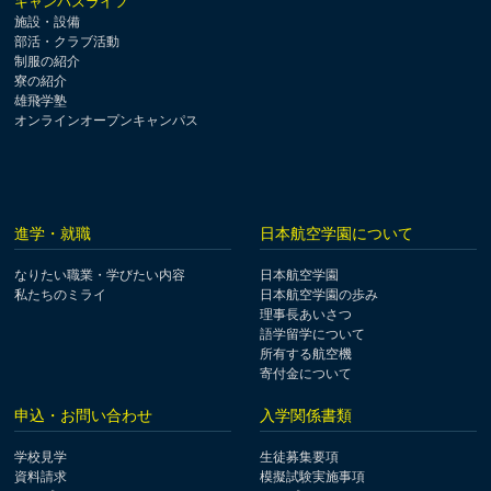
キャンパスライフ
施設・設備
部活・クラブ活動
制服の紹介
寮の紹介
雄飛学塾
オンラインオープンキャンパス
進学・就職
日本航空学園について
なりたい職業・学びたい内容
日本航空学園
私たちのミライ
日本航空学園の歩み
理事長あいさつ
語学留学について
所有する航空機
寄付金について
申込・お問い合わせ
入学関係書類
学校見学
生徒募集要項
資料請求
模擬試験実施事項