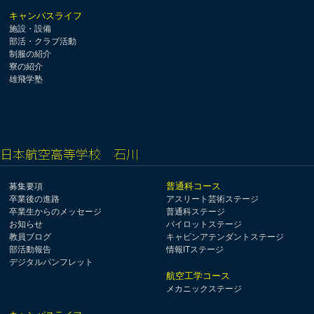
キャンパスライフ
施設・設備
部活・クラブ活動
制服の紹介
寮の紹介
雄飛学塾
日本航空高等学校 石川
普通科コース
募集要項
卒業後の進路
アスリート芸術ステージ
卒業生からのメッセージ
普通科ステージ
お知らせ
パイロットステージ
教員ブログ
キャビンアテンダントステージ
部活動報告
情報ITステージ
デジタルパンフレット
航空工学コース
メカニックステージ