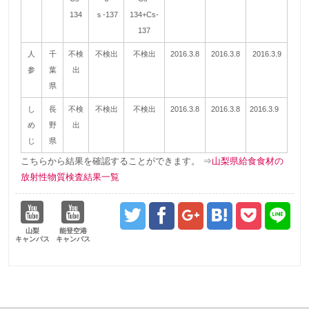
134
ｓ-137
134+Cs-
137
人
千
不検
不検出
不検出
2016.3.8
2016.3.8
2016.3.9
参
葉
出
県
し
長
不検
不検出
不検出
2016.3.8
2016.3.8
2016.3.9
め
野
出
じ
県
こちらから結果を確認することができます。 ⇒
山梨県給食食材の
放射性物質検査結果一覧
山梨
能登空港
キャンパス
キャンパス