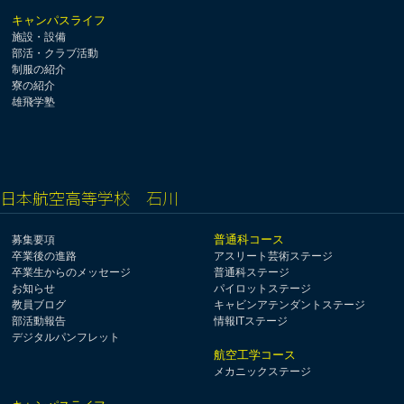
キャンパスライフ
施設・設備
部活・クラブ活動
制服の紹介
寮の紹介
雄飛学塾
日本航空高等学校 石川
普通科コース
募集要項
卒業後の進路
アスリート芸術ステージ
卒業生からのメッセージ
普通科ステージ
お知らせ
パイロットステージ
教員ブログ
キャビンアテンダントステージ
部活動報告
情報ITステージ
デジタルパンフレット
航空工学コース
メカニックステージ