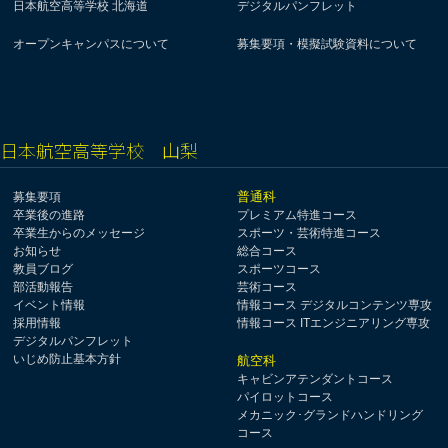
日本航空高等学校 北海道
デジタルパンフレット
オープンキャンパスについて
募集要項・模擬試験資料について
日本航空高等学校 山梨
普通科
募集要項
卒業後の進路
プレミアム特進コース
卒業生からのメッセージ
スポーツ・芸術特進コース
お知らせ
総合コース
教員ブログ
スポーツコース
部活動報告
芸術コース
イベント情報
情報コース デジタルコンテンツ専攻
採用情報
情報コース ITエンジニアリング専攻
デジタルパンフレット
いじめ防止基本方針
航空科
キャビンアテンダントコース
パイロットコース
メカニック･グランドハンドリング
コース