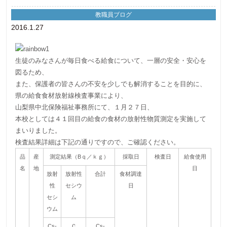
教職員ブログ
2016.1.27
生徒のみなさんが毎日食べる給食について、一層の安全・安心を
図るため、
また、保護者の皆さんの不安を少しでも解消することを目的に、
県の給食食材放射線検査事業により、
山梨県中北保険福祉事務所にて、１月２７日、
本校としては４１回目の給食の食材の放射性物質測定を実施して
まいりました。
検査結果詳細は下記の通りですので、ご確認ください。
品
産
測定結果（Bｑ／ｋｇ）
採取日
検査日
給食使用
名
地
日
放射
放射性
合計
食材調達
性
セシウ
日
セシ
ム
ウム
Cs-
Ｃ
Cs-