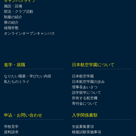
キャンパスライフ
施設・設備
部活・クラブ活動
制服の紹介
寮の紹介
雄飛学塾
オンラインオープンキャンパス
進学・就職
日本航空学園について
なりたい職業・学びたい内容
日本航空学園
私たちのミライ
日本航空学園の歩み
理事長あいさつ
語学留学について
所有する航空機
寄付金について
申込・お問い合わせ
入学関係書類
学校見学
生徒募集要項
資料請求
模擬試験実施事項