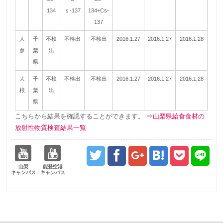
134
ｓ-137
134+Cs-
137
人
千
不検
不検出
不検出
2016.1.27
2016.1.27
2016.1.28
参
葉
出
県
大
千
不検
不検出
不検出
2016.1.27
2016.1.27
2016.1.28
根
葉
出
県
こちらから結果を確認することができます。 ⇒
山梨県給食食材の
放射性物質検査結果一覧
山梨
能登空港
キャンパス
キャンパス