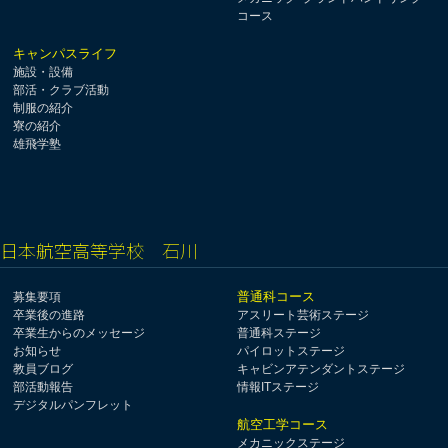
コース
キャンパスライフ
施設・設備
部活・クラブ活動
制服の紹介
寮の紹介
雄飛学塾
日本航空高等学校 石川
普通科コース
募集要項
卒業後の進路
アスリート芸術ステージ
卒業生からのメッセージ
普通科ステージ
お知らせ
パイロットステージ
教員ブログ
キャビンアテンダントステージ
部活動報告
情報ITステージ
デジタルパンフレット
航空工学コース
メカニックステージ