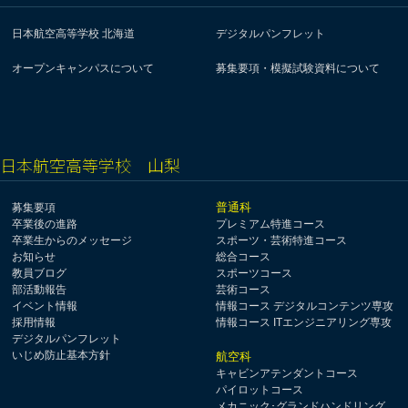
日本航空高等学校 北海道
デジタルパンフレット
オープンキャンパスについて
募集要項・模擬試験資料について
日本航空高等学校 山梨
普通科
募集要項
卒業後の進路
プレミアム特進コース
卒業生からのメッセージ
スポーツ・芸術特進コース
お知らせ
総合コース
教員ブログ
スポーツコース
部活動報告
芸術コース
イベント情報
情報コース デジタルコンテンツ専攻
採用情報
情報コース ITエンジニアリング専攻
デジタルパンフレット
いじめ防止基本方針
航空科
キャビンアテンダントコース
パイロットコース
メカニック･グランドハンドリング