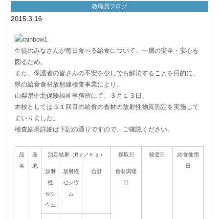
教職員ブログ
2015.3.16
生徒のみなさんが毎日食べる給食について、一層の安全・安心を
図るため、
また、保護者の皆さんの不安を少しでも解消することを目的に、
県の給食食材放射線検査事業により、
山梨県中北保険福祉事務所にて、３月１３日、
本校としては３１回目の給食の食材の放射性物質測定を実施して
まいりました。
検査結果詳細は下記の通りですので、ご確認ください。
品
産
測定結果（Bｑ／ｋｇ）
採取日
検査日
給食使用
名
地
日
放射
放射性
合計
食材調達
性
セシウ
日
セシ
ム
ウム