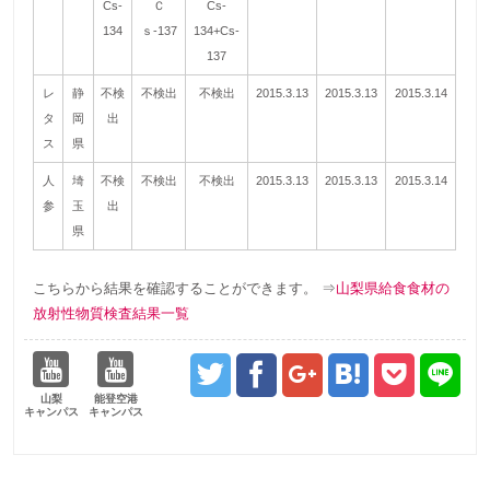
Cs-
Ｃ
Cs-
134
ｓ-137
134+Cs-
137
レ
静
不検
不検出
不検出
2015.3.13
2015.3.13
2015.3.14
タ
岡
出
ス
県
人
埼
不検
不検出
不検出
2015.3.13
2015.3.13
2015.3.14
参
玉
出
県
こちらから結果を確認することができます。 ⇒
山梨県給食食材の
放射性物質検査結果一覧
山梨
能登空港
キャンパス
キャンパス