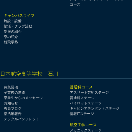
コース
キャンパスライフ
施設・設備
部活・クラブ活動
制服の紹介
寮の紹介
雄飛学塾
日本航空高等学校 石川
普通科コース
募集要項
卒業後の進路
アスリート芸術ステージ
卒業生からのメッセージ
普通科ステージ
お知らせ
パイロットステージ
教員ブログ
キャビンアテンダントステージ
部活動報告
情報ITステージ
デジタルパンフレット
航空工学コース
メカニックステージ