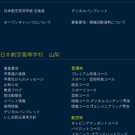
日本航空高等学校 北海道
デジタルパンフレット
オープンキャンパスについて
募集要項・模擬試験資料について
日本航空高等学校 山梨
普通科
募集要項
卒業後の進路
プレミアム特進コース
卒業生からのメッセージ
スポーツ・芸術特進コース
お知らせ
総合コース
教員ブログ
スポーツコース
部活動報告
芸術コース
イベント情報
情報コース デジタルコンテンツ専攻
採用情報
情報コース ITエンジニアリング専攻
デジタルパンフレット
いじめ防止基本方針
航空科
キャビンアテンダントコース
パイロットコース
メカニック･グランドハンドリング