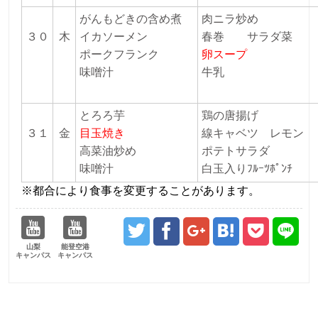
がんもどきの含め煮
肉ニラ炒め
３０
木
イカソーメン
春巻 サラダ菜
ポークフランク
卵スープ
味噌汁
牛乳
とろろ芋
鶏の唐揚げ
３１
金
目玉焼き
線キャベツ レモン
高菜油炒め
ポテトサラダ
味噌汁
白玉入りﾌﾙｰﾂﾎﾟﾝﾁ
※都合により食事を変更することがあります。
山梨
能登空港
キャンパス
キャンパス