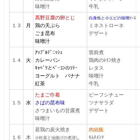
味噌汁
牛乳
高野豆腐の卵とじ
白身魚と小エビの味噌ｿｰｽ
１３
月
鶏の天ぷら
ミネストローネ
ごま昆布
デザート
味噌汁
ｱｯﾌﾟﾙﾃﾞﾆｯｼｭ
筑前煮
１４
火
カレーパン
鶏肉のﾚﾓﾝ焼き
ｷｬﾍﾞﾂとﾍﾞｰｺﾝのｿﾃｰ
レタス
ヨーグルト バナナ
味噌汁
紅茶
牛乳
たまご巾着
ビーフシチュー
１５
水
さばの昆布味
ツナサラダ
さつまいもの甘露煮
デザート
味噌汁
若鶏の炭火焼き
肉絲飯
１６
木
ｷﾑﾁﾒﾝﾏ
小松菜と油揚げの煮浸し