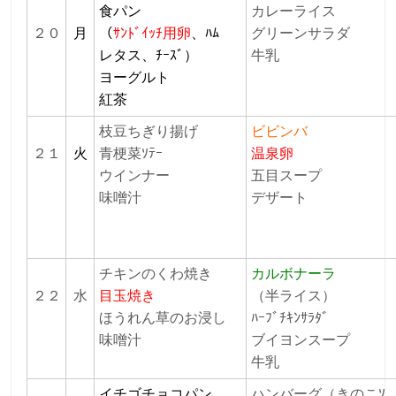
食パン
カレーライス
２０
月
（
ｻﾝﾄﾞｲｯﾁ用卵
、ﾊﾑ
グリーンサラダ
レタス、ﾁｰｽﾞ）
牛乳
ヨーグルト
紅茶
枝豆ちぎり揚げ
ビビンバ
２１
火
青梗菜ｿﾃｰ
温泉卵
ウインナー
五目スープ
味噌汁
デザート
チキンのくわ焼き
カルボナーラ
２２
水
目玉焼き
（半ライス）
ほうれん草のお浸し
ﾊｰﾌﾞﾁｷﾝｻﾗﾀﾞ
味噌汁
ブイヨンスープ
牛乳
イチゴチョコパン
ハンバーグ（きのこｿ