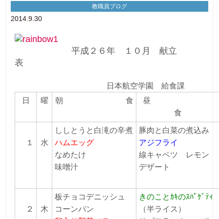
教職員ブログ
2014.9.30
平成２６年 １０月 献立
表
日本航空学園 給食課
日
曜
朝 食
昼
食
ししとうと白滝の辛煮
豚肉と白菜の煮込み
１
水
ハムエッグ
アジフライ
なめたけ
線キャベツ レモン
味噌汁
デザート
板チョコデニッシュ
きのことｶｷのｽﾊﾟｹﾞﾃｨ
２
木
コーンパン
（半ライス）