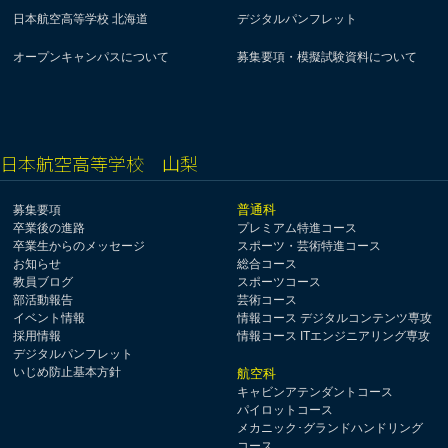
日本航空高等学校 北海道
デジタルパンフレット
オープンキャンパスについて
募集要項・模擬試験資料について
日本航空高等学校 山梨
普通科
募集要項
卒業後の進路
プレミアム特進コース
卒業生からのメッセージ
スポーツ・芸術特進コース
お知らせ
総合コース
教員ブログ
スポーツコース
部活動報告
芸術コース
イベント情報
情報コース デジタルコンテンツ専攻
採用情報
情報コース ITエンジニアリング専攻
デジタルパンフレット
いじめ防止基本方針
航空科
キャビンアテンダントコース
パイロットコース
メカニック･グランドハンドリング
コース