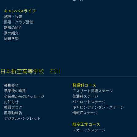
キャンパスライフ
施設・設備
部活・クラブ活動
制服の紹介
寮の紹介
雄飛学塾
日本航空高等学校 石川
普通科コース
募集要項
卒業後の進路
アスリート芸術ステージ
卒業生からのメッセージ
普通科ステージ
お知らせ
パイロットステージ
教員ブログ
キャビンアテンダントステージ
部活動報告
情報ITステージ
デジタルパンフレット
航空工学コース
メカニックステージ