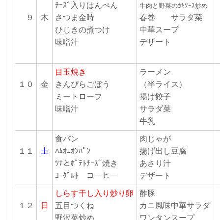
ﾁｰｽﾞ入りはんぺん
牛肉と野菜のｶｷｿｰｽ炒め
９
木
さつま金時
春巻 サラダ菜
ひじきの煮つけ
中華スープ
味噌汁
デザート
目玉焼き
ラーメン
１０
金
きんぴらごぼう
（半ライス）
ミートローフ
揚げ餃子
味噌汁
サラダ菜
牛乳
食パン
肉じゃが
１１
土
ﾊﾑｵﾆｵﾝﾊﾟﾝ
揚げ出し豆腐
ﾂﾅとﾎﾟﾃﾄﾁｰｽﾞ焼き
あさり汁
ﾖｰｸﾞﾙﾄ コーヒー
デザート
しらす干し入り炒り卵
酢豚
１２
日
五目つくね
カニ風味中華サラダ
野沢菜炒め
ワンタンスープ