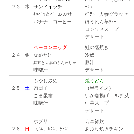
２３
木
サンドイッチ
ｰｽ）
ｷｬﾍﾞﾂとﾍﾞｰｺﾝのｿﾃｰ
ﾎﾟﾃﾄ 人参グラッセ
バナナ コーヒー
ほうれん草ｿﾃｰ
コンソメスープ
デザート
ベーコンエッグ
鮭の塩焼き
２４
金
なめたけ
冷奴
豚汁
舞茸と豆腐のふんわり天
味噌汁
デザート
もやし炒め
焼うどん
２５
土
肉団子
（半ライス）
ごま昆布
いか唐揚げ ｻﾗﾀﾞ
菜
味噌汁
中華スープ
デザート
ホブサ
カニ雑炊
２６
日
（ﾊﾑ、ﾚﾀｽ、ﾁｰｽﾞ
あぶり焼きチキン