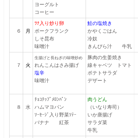
ヨーグルト
コーヒー
ﾂﾅ入り炒り卵
鮭の塩焼き
６
月
ポークフランク
かやくごはん
しそ昆布
冷奴
味噌汁
きんぴら汁
牛乳
豚肉の生姜焼き
生揚げと長ねぎの味噌炒め
７
火
れんこんはさみ揚げ
線キャベツ トマト
塩辛
ポテトサラダ
味噌汁
デザート
ﾁｮｺﾁｯﾌﾟﾒﾛﾝﾊﾟﾝ
肉うどん
８
水
ハムマヨパン
（いなり寿司）
ｿｰｾｰｼﾞ入り野菜ｿﾃｰ
いか唐揚げ
バナナ 紅茶
サラダ菜
牛乳