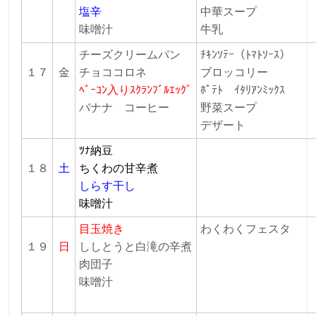
塩辛
中華スープ
味噌汁
牛乳
チーズクリームパン
ﾁｷﾝｿﾃｰ（ﾄﾏﾄｿｰｽ）
１７
金
チョココロネ
ブロッコリー
ﾍﾞｰｺﾝ入りｽｸﾗﾝﾌﾞﾙｴｯｸﾞ
ﾎﾟﾃﾄ ｲﾀﾘｱﾝﾐｯｸｽ
バナナ コーヒー
野菜スープ
デザート
ﾂﾅ納豆
１８
土
ちくわの甘辛煮
しらす干し
味噌汁
目玉焼き
わくわくフェスタ
１９
日
ししとうと白滝の辛煮
肉団子
味噌汁