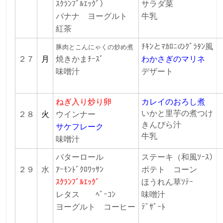
ｽｸﾗﾝﾌﾞﾙｴｯｸﾞ）
サラダ菜
バナナ ヨーグルト
牛乳
紅茶
ﾁｷﾝとﾏｶﾛﾆのｸﾞﾗﾀﾝ風
豚肉とこんにゃくの炒め煮
２７
月
焼きかまﾁｰｽﾞ
わかさぎのマリネ
味噌汁
デザート
ねぎ入り炒り卵
カレイのおろし煮
いかと里芋の煮つけ
２８
火
ウインナー
きんぴら汁
サケフレーク
牛乳
味噌汁
バターロール
ステーキ（和風ｿｰｽ）
２９
水
ｱｰﾓﾝﾄﾞｸﾛﾜｯｻﾝ
ポテト コーン
ｽｸﾗﾝﾌﾞﾙｴｯｸﾞ
ほうれん草ｿﾃｰ
レタス
ﾍﾞｰｺﾝ
味噌汁
ヨーグルト コーヒー
ﾃﾞｻﾞｰﾄ