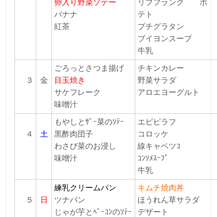
卵入り野菜ソテー
リブフランク
ポ
バナナ
テト
紅茶
プチグラタン
ブイヨンスープ
牛乳
ごろっとさつま揚げ
チキンカレー
３
金
目玉焼き
野菜サラダ
サケフレーク
アロエヨーグルト
味噌汁
もやしとｻﾞｰ菜のｿﾃｰ
エビピラフ
４
土
黒酢肉団子
コロッケ
わさび菜のお浸し
線キャベツｺ
味噌汁
ｺﾝｿﾒｽｰﾌﾟ
牛乳
練乳クリームパン
キムチ焼肉丼
５
日
ツナパン
ほうれん草サラダ
じゃが芋とﾍﾞｰｺﾝのｿﾃｰ
デザート