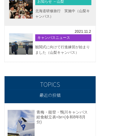
お知らせ – 山梨
北海道研修旅行 実施中（山梨キ
ャンパス）
2021.11.2
キャンパスニュース
観閲式に向けて行進練習が始まり
ました（山梨キャンパス）
最近の投稿
青梅・能登・鴨川キャンパス
給食献立表<br>(令和8年8月
分)