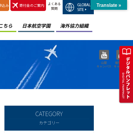
よくある
申込み
寄付金のご案内
Translate »
質問
こちら
日本航空学園
海外協力組織
山梨
能登空港
キャンパス
キャンパス
カテゴリー