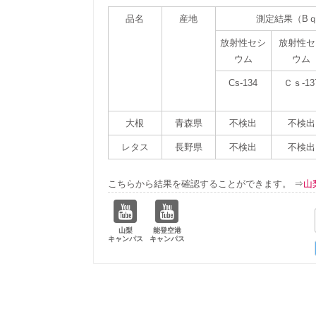
品名
産地
測定結果（B
放射性セシ
放射性セ
ウム
ウム
Cs-134
Ｃｓ-13
大根
青森県
不検出
不検出
レタス
長野県
不検出
不検出
こちらから結果を確認することができます。 ⇒
山
山梨
能登空港
キャンパス
キャンパス