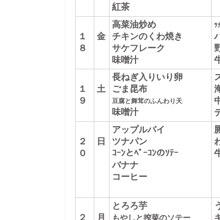
紅茶
高菜油炒め
ﾂ
１
金
チキンのくわ焼き
８
サケフレーク
味噌汁
長ねぎ入りいり卵
１
土
ごま昆布
９
豆腐と舞茸のふんわり天
味噌汁
アップルパイ
２
日
ツナパン
０
ｺｰﾝとﾍﾞｰｺﾝのｿﾃｰ
バナナ
コーヒー
とろろ芋
２
月
もやしと搾菜のソテー