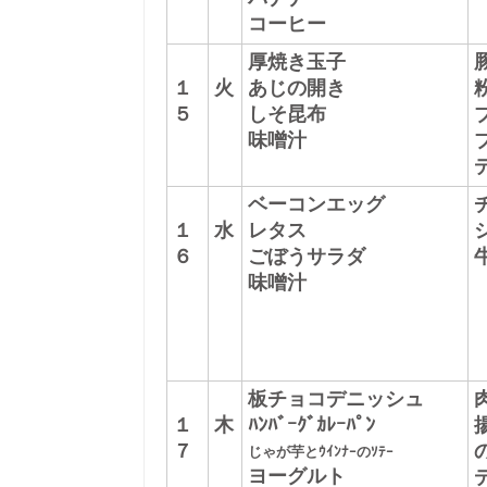
コーヒー
厚焼き玉子
１
火
あじの開き
５
しそ昆布
味噌汁
ベーコンエッグ
１
水
レタス
６
ごぼうサラダ
味噌汁
板チョコデニッシュ
１
木
ﾊﾝﾊﾞｰｸﾞｶﾚｰﾊﾟﾝ
７
じゃが芋とｳｲﾝﾅｰのｿﾃｰ
ヨーグルト