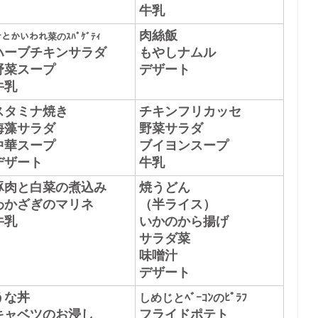
牛乳
肉絲飯
ﾅとかいわれ菜のｽﾊﾟｹﾞﾃｨ
ハーブチキンサラダ
もやしナムル
野菜スープ
デザート
牛乳
スタミナ焼き
チキンフリカッセ
海藻サラダ
野菜サラダ
中華スープ
ブイヨンスープ
デザート
牛乳
豚肉と白菜の煮込み
焼うどん
わかざぎのマリネ
（半ライス）
牛乳
いかのから揚げ
サラダ菜
味噌汁
デザート
うな丼
しめじとﾍﾞｰｺﾝのﾋﾟﾗﾌ
キャベツのお浸し
フライドポテト