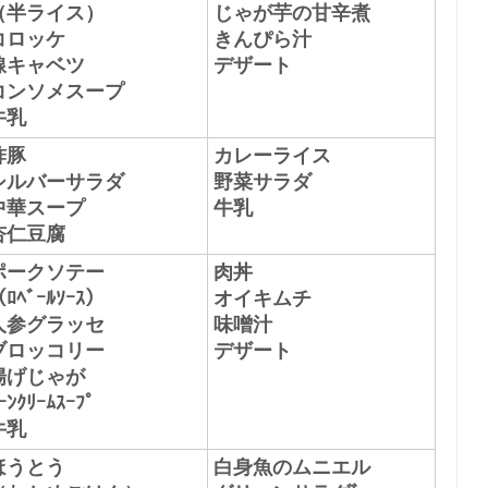
（半ライス）
じゃが芋の甘辛煮
コロッケ
きんぴら汁
線キャベツ
デザート
コンソメスープ
牛乳
酢豚
カレーライス
シルバーサラダ
野菜サラダ
中華スープ
牛乳
杏仁豆腐
ポークソテー
肉丼
ﾛﾍﾞｰﾙｿｰｽ）
オイキムチ
人参グラッセ
味噌汁
ブロッコリー
デザート
揚げじゃが
ｰﾝｸﾘｰﾑｽｰﾌﾟ
牛乳
ほうとう
白身魚のムニエル