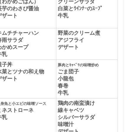
（わかめごはん）
グリーンサラダﾞ
長芋のわさび醤油
白菜とｳｲﾝﾅｰのｽｰﾌﾟ
デザート
牛乳
キムチチャーハン
野菜のクリーム煮
春雨サラダ
アジフライ
わかめスープ
デザート
牛乳
親子丼
豚肉とｷｬﾍﾞﾂの味噌炒め
水菜とツナの和え物
ごま団子
デザート
小龍包
春巻
牛乳
鶏肉の南蛮漬け
白身魚と小エビの味噌ソース
ミネストローネ
線キャベツ
牛乳
シルバーサラダ
味噌汁
デザート