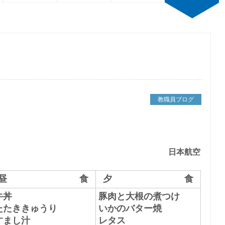
教職員ブログ
日本航空
昼 食
夕 食
牛丼
豚肉と大根の煮つけ
たたききゅうり
いかのバター焼
すまし汁
レタス