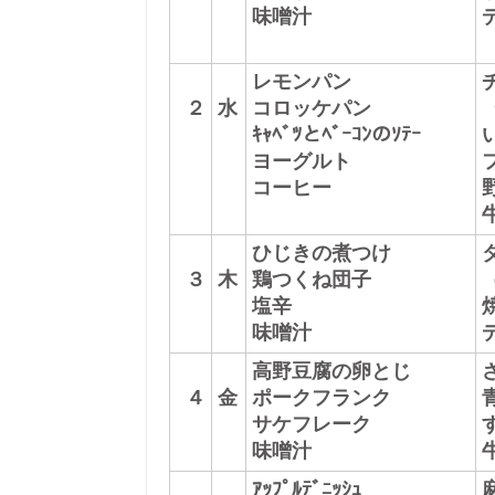
味噌汁
レモンパン
２
水
コロッケパン
（
ｷｬﾍﾞﾂとﾍﾞｰｺﾝのｿﾃｰ
ヨーグルト
コーヒー
ひじきの煮つけ
３
木
鶏つくね団子
塩辛
味噌汁
高野豆腐の卵とじ
４
金
ポークフランク
サケフレーク
味噌汁
ｱｯﾌﾟﾙﾃﾞﾆｯｼｭ