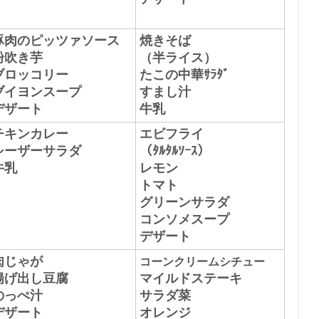
豚肉のピッツァソース
焼きそば
粉吹き芋
（半ライス）
ブロッコリー
たこの中華ｻﾗﾀﾞ
ブイヨンスープ
すまし汁
デザート
牛乳
チキンカレー
エビフライ
シーザーサラダ
（ﾀﾙﾀﾙｿｰｽ）
牛乳
レモン
トマト
グリーンサラダ
コンソメスープ
デザート
肉じゃが
コーンクリームシチュー
揚げ出し豆腐
マイルドステーキ
のっぺ汁
サラダ菜
デザート
オレンジ