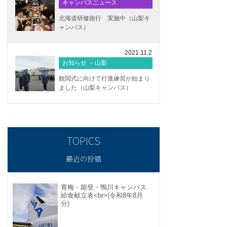
キャンパスニュース
北海道研修旅行 実施中（山梨キ
ャンパス）
2021.11.2
お知らせ – 山梨
観閲式に向けて行進練習が始まり
ました（山梨キャンパス）
最近の投稿
青梅・能登・鴨川キャンパス
給食献立表<br>(令和8年8月
分)