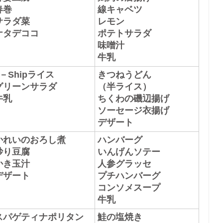
春巻
線キャベツ
サラダ菜
レモン
ナタデココ
ポテトサラダ
味噌汁
牛乳
－
Ship
ライス
きつねうどん
グリーンサラダ
（半ライス）
牛乳
ちくわの磯辺揚げ
ソーセージ衣揚げ
デザート
かれいのおろし煮
ハンバーグ
炒り豆腐
いんげんソテー
かき玉汁
人参グラッセ
デザート
プチハンバーグ
コンソメスープ
牛乳
スパゲティナポリタン
鮭の塩焼き