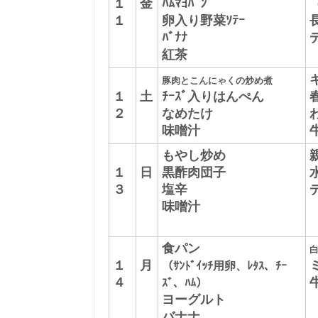
１
金
ﾊﾑﾏﾖﾊﾟﾝ
１
卵入り野菜ｿﾃｰ
ﾊﾞﾅﾅ
紅茶
豚肉とこんにゃくの炒め煮
１
土
ﾁｰｽﾞ入りはんぺん
２
なめたけ
味噌汁
もやし炒め
１
日
黒酢肉団子
３
塩辛
味噌汁
食パン
１
月
（ｻﾝﾄﾞｲｯﾁ用卵、ﾚﾀｽ、ﾁｰ
４
ｽﾞ、ﾊﾑ）
ヨーグルト
バナナ