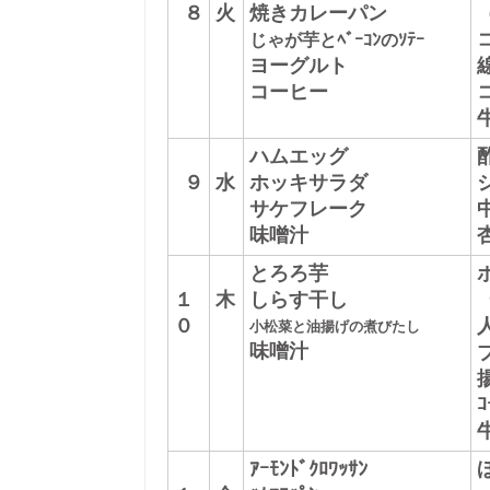
８
火
焼きカレーパン
じゃが芋とﾍﾞｰｺﾝのｿﾃｰ
ヨーグルト
コーヒー
ハムエッグ
９
水
ホッキサラダ
サケフレーク
味噌汁
とろろ芋
１
木
しらす干し
（
０
小松菜と油揚げの煮びたし
味噌汁
ｺ
ｱｰﾓﾝﾄﾞｸﾛﾜｯｻﾝ