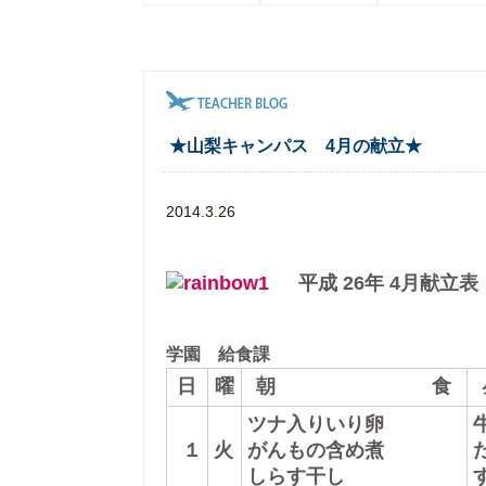
★山梨キャンパス 4月の献立★
2014.3.26
平成
26
年
4
月献立表
学園 給食課
日
曜
朝 食
ツナ入りいり卵
１
火
がんもの含め煮
しらす干し