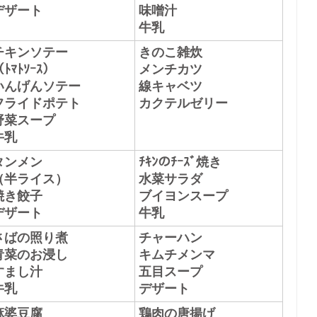
デザート
味噌汁
牛乳
チキンソテー
きのこ雑炊
ﾄﾏﾄｿｰｽ）
メンチカツ
い
んげんソテー
線キャベツ
フライドポテト
カクテルゼリー
野菜スープ
牛乳
タンメン
ﾁｷﾝのﾁｰｽﾞ焼き
（半ライス）
水菜サラダ
焼き餃子
ブイヨンスープ
デザート
牛乳
さばの照り煮
チャーハン
青菜のお浸し
キムチメンマ
すまし汁
五目スープ
牛乳
デザート
麻婆豆腐
鶏肉の唐揚げ