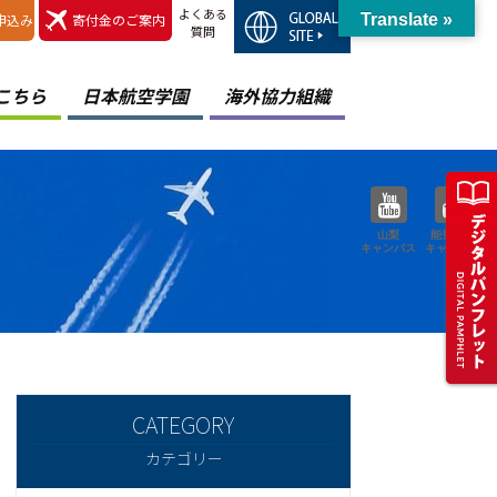
よくある
申込み
寄付金のご案内
Translate »
質問
こちら
日本航空学園
海外協力組織
山梨
能登空港
キャンパス
キャンパス
カテゴリー