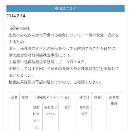
教職員ブログ
2014.3.14
生徒のみなさんが毎日食べる給食について、一層の安全・安心を
図るため、
また、保護者の皆さんの不安を少しでも解消することを目的に、
県の給食食材放射線検査事業により、
山梨県中北保険福祉事務所にて、３月１４日、
本校としては１９回目の給食の食材の放射性物質測定を実施して
まいりました。
検査結果詳細は下記の通りですので、ご確認ください。
品名
産地
測定結果（Bｑ／ｋｇ）
採取日
検査日
給食使
用日
放射
放射性セ
合計
食材調
性セ
シウム
達日
シウ
ム