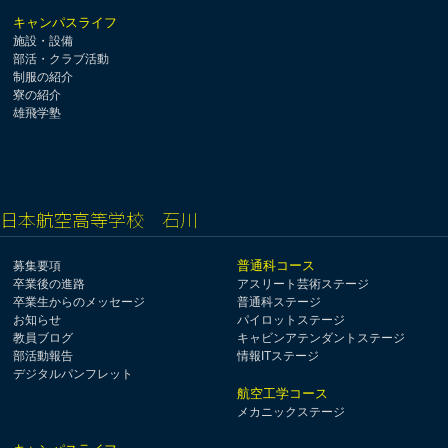
キャンパスライフ
施設・設備
部活・クラブ活動
制服の紹介
寮の紹介
雄飛学塾
日本航空高等学校 石川
普通科コース
募集要項
卒業後の進路
アスリート芸術ステージ
卒業生からのメッセージ
普通科ステージ
お知らせ
パイロットステージ
教員ブログ
キャビンアテンダントステージ
部活動報告
情報ITステージ
デジタルパンフレット
航空工学コース
メカニックステージ