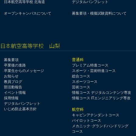
日本航空高等学校 北海道
デジタルパンフレット
オープンキャンパスについて
募集要項・模擬試験資料について
日本航空高等学校 山梨
普通科
募集要項
卒業後の進路
プレミアム特進コース
卒業生からのメッセージ
スポーツ・芸術特進コース
お知らせ
総合コース
教員ブログ
スポーツコース
部活動報告
芸術コース
イベント情報
情報コース デジタルコンテンツ専攻
採用情報
情報コース ITエンジニアリング専攻
デジタルパンフレット
いじめ防止基本方針
航空科
キャビンアテンダントコース
パイロットコース
メカニック･グランドハンドリング
コース