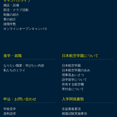
キャンパスライフ
施設・設備
部活・クラブ活動
制服の紹介
寮の紹介
雄飛学塾
オンラインオープンキャンパス
進学・就職
日本航空学園について
なりたい職業・学びたい内容
日本航空学園
私たちのミライ
日本航空学園の歩み
理事長あいさつ
語学留学について
所有する航空機
寄付金について
申込・お問い合わせ
入学関係書類
学校見学
生徒募集要項
資料請求
模擬試験実施事項