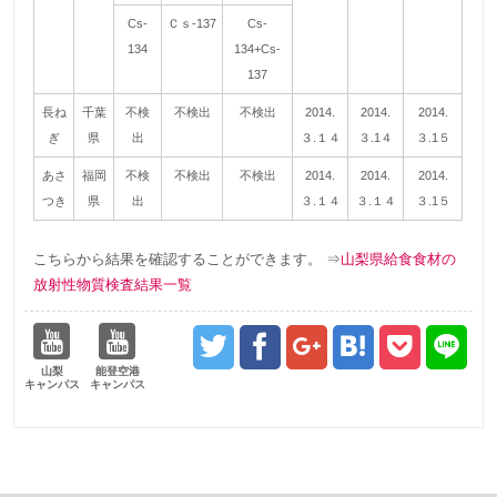
Cs-
Ｃｓ-137
Cs-
134
134+Cs-
137
長ね
千葉
不検
不検出
不検出
2014.
2014.
2014.
ぎ
県
出
３.１４
３.1４
３.1５
あさ
福岡
不検
不検出
不検出
2014.
2014.
2014.
つき
県
出
３.１４
３.１４
３.1５
こちらから結果を確認することができます。 ⇒
山梨県給食食材の
放射性物質検査結果一覧
山梨
能登空港
キャンパス
キャンパス