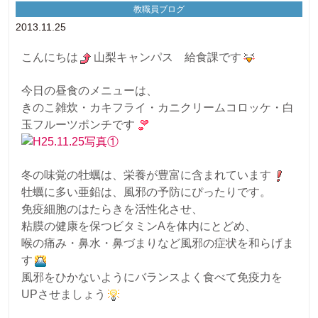
教職員ブログ
2013.11.25
こんにちは
山梨キャンパス 給食課です
今日の昼食のメニューは、
きのこ雑炊・カキフライ・カニクリームコロッケ・白
玉フルーツポンチです
冬の味覚の牡蠣は、栄養が豊富に含まれています
牡蠣に多い亜鉛は、風邪の予防にぴったりです。
免疫細胞のはたらきを活性化させ、
粘膜の健康を保つビタミンAを体内にとどめ、
喉の痛み・鼻水・鼻づまりなど風邪の症状を和らげま
す
風邪をひかないようにバランスよく食べて免疫力を
UPさせましょう