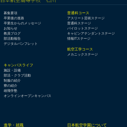
普通科コース
募集要項
卒業後の進路
アスリート芸術ステージ
卒業生からのメッセージ
普通科ステージ
お知らせ
パイロットステージ
教員ブログ
キャビンアテンダントステージ
部活動報告
情報ITステージ
デジタルパンフレット
航空工学コース
メカニックステージ
キャンパスライフ
施設・設備
部活・クラブ活動
制服の紹介
寮の紹介
雄飛学塾
オンラインオープンキャンパス
進学・就職
日本航空学園について