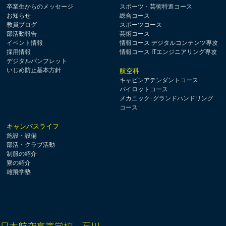
卒業生からのメッセージ
スポーツ・芸術特進コース
お知らせ
総合コース
教員ブログ
スポーツコース
部活動報告
芸術コース
イベント情報
情報コース デジタルコンテンツ専攻
採用情報
情報コース ITエンジニアリング専攻
デジタルパンフレット
いじめ防止基本方針
航空科
キャビンアテンダントコース
パイロットコース
メカニック･グランドハンドリング
コース
キャンパスライフ
施設・設備
部活・クラブ活動
制服の紹介
寮の紹介
雄飛学塾
日本航空高等学校 石川