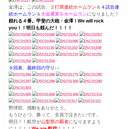
金澤は、この試合、
２打席連続ホームラン
＆
４試合連
続ホームラン
＆
大会通算５ホームラン
になりました！
頼れる４番。甲斐の大砲・金澤！We will rock
you！！明日も頼んだ！！！！
９回表、最終回の守り
↓↓
野球部、感動をありがとう。
もうひとつ、勝って、全員で泣きたいです。
明日！！航空が
山梨県の覇者
になりますよう
に！！！！
We are 航空
！！！！