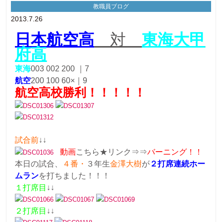
教職員ブログ
2013.7.26
日本航空高
対
東海大甲
府高
東海
003 002 200 ｜7
航空
200 100 60×｜9
航空高校勝利！！！！！
試合前
↓↓
動画
こちら★リンク⇒⇒
バーニング！！
本日の試合、
４番・
３年生
金澤大樹
が
２打席連続ホー
ムラン
を打ちました！！！
１打席目
↓↓
２打席目
↓↓