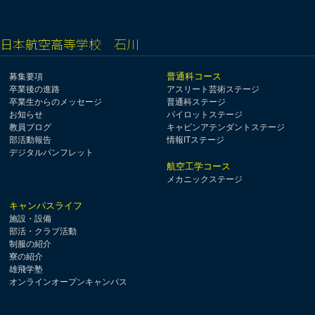
日本航空高等学校 石川
普通科コース
募集要項
卒業後の進路
アスリート芸術ステージ
卒業生からのメッセージ
普通科ステージ
お知らせ
パイロットステージ
教員ブログ
キャビンアテンダントステージ
部活動報告
情報ITステージ
デジタルパンフレット
航空工学コース
メカニックステージ
キャンパスライフ
施設・設備
部活・クラブ活動
制服の紹介
寮の紹介
雄飛学塾
オンラインオープンキャンパス