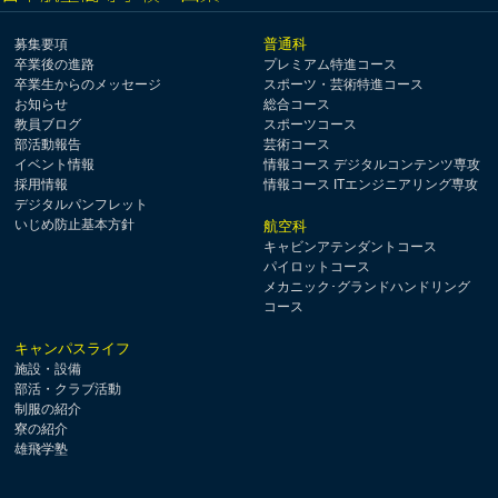
普通科
募集要項
卒業後の進路
プレミアム特進コース
卒業生からのメッセージ
スポーツ・芸術特進コース
お知らせ
総合コース
教員ブログ
スポーツコース
部活動報告
芸術コース
イベント情報
情報コース デジタルコンテンツ専攻
採用情報
情報コース ITエンジニアリング専攻
デジタルパンフレット
いじめ防止基本方針
航空科
キャビンアテンダントコース
パイロットコース
メカニック･グランドハンドリング
コース
キャンパスライフ
施設・設備
部活・クラブ活動
制服の紹介
寮の紹介
雄飛学塾