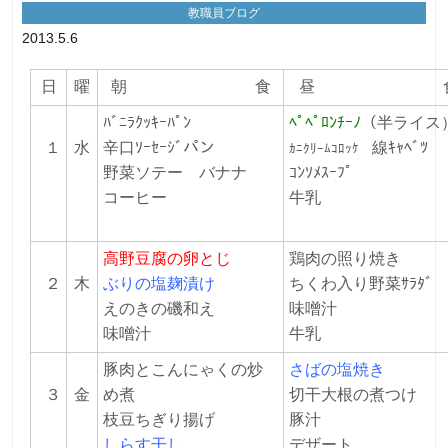
教職員ブログ
2013.5.6
日
曜
朝 食
昼 
ﾊﾞﾆﾗｸｯｷｰﾊﾟﾝ
ﾍﾟﾍﾟﾛﾝﾁｰﾉ
（半ライス
１
水
辛口ｿｰｾｰｼﾞパン
線ｷｬﾍﾞﾂ
ｶﾆｸﾘｰﾑｺﾛｯｹ
野菜ソテー バナナ
ｺﾝｿﾒｽｰﾌﾟ
コーヒー
牛乳
高野豆腐の卵とじ
鶏肉の照り焼き
２
木
ぶりの塩麹漬け
ちくわ入り野菜ｻﾗﾀ
えのきの磯和え
味噌汁
味噌汁
牛乳
豚肉とこんにゃくの炒
さばの塩焼き
３
金
め煮
切干大根の煮つけ
枝豆ちぎり揚げ
豚汁
しらす干し
デザート