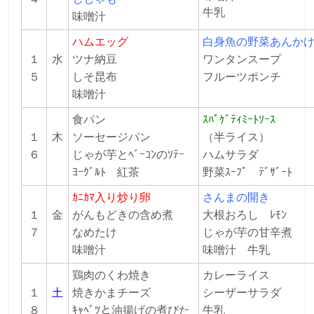
牛乳
味噌汁
ハムエッグ
白身魚の野菜あんか
１
水
ツナ納豆
ワンタンスープ
５
しそ昆布
フルーツポンチ
味噌汁
食パン
ｽﾊﾟｹﾞﾃｨﾐｰﾄｿｰｽ
１
木
ソーセージパン
（半ライス）
６
じゃが芋とﾍﾞｰｺﾝのｿﾃｰ
ハムサラダ
ﾖｰｸﾞﾙﾄ
紅茶
野菜ｽｰﾌﾟ ﾃﾞｻﾞｰﾄ
ｶﾆｶﾏ入り炒り卵
さんまの開き
１
金
がんもどきの含め煮
大根おろし ﾚﾓﾝ
７
なめたけ
じゃが芋の甘辛煮
味噌汁
味噌汁 牛乳
鶏肉のくわ焼き
カレーライス
１
土
焼きかまチーズ
シーザーサラダ
８
ｷｬﾍﾞﾂと油揚げの煮びた
牛乳