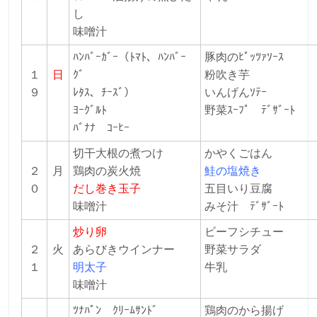
し
味噌汁
ﾊﾝﾊﾞｰｶﾞｰ（ﾄﾏﾄ、ﾊﾝﾊﾞｰ
豚肉のﾋﾟｯﾂｧｿｰｽ
１
日
ｸﾞ
粉吹き芋
９
ﾚﾀｽ、ﾁｰｽﾞ）
いんげんｿﾃｰ
ﾖｰｸﾞﾙﾄ
野菜ｽｰﾌﾟ ﾃﾞｻﾞｰﾄ
ﾊﾞﾅﾅ ｺｰﾋｰ
切干大根の煮つけ
かやくごはん
２
月
鶏肉の炭火焼
鮭の塩焼き
０
だし巻き玉子
五目いり豆腐
味噌汁
みそ汁 ﾃﾞｻﾞｰﾄ
炒り卵
ビーフシチュー
２
火
あらびきウインナー
野菜サラダ
１
明太子
牛乳
味噌汁
ﾂﾅﾊﾟﾝ ｸﾘｰﾑｻﾝﾄﾞ
鶏肉のから揚げ