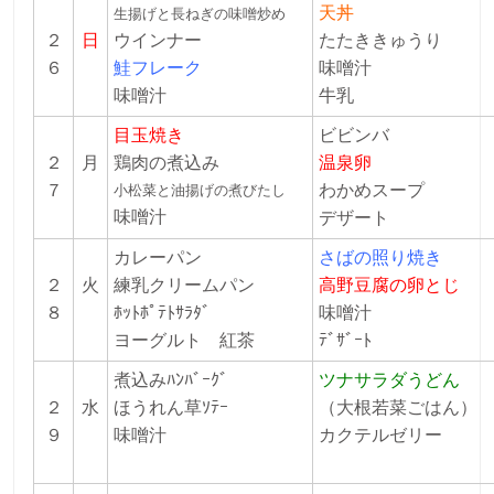
天丼
生揚げと長ねぎの味噌炒め
２
日
ウインナー
たたききゅうり
６
鮭フレーク
味噌汁
味噌汁
牛乳
目玉焼き
ビビンバ
２
月
鶏肉の煮込み
温
泉卵
７
わかめスープ
小松菜と油揚げの煮びたし
味噌汁
デザート
カレーパン
さばの照り焼き
２
火
練乳クリームパン
高野豆腐の卵とじ
８
ﾎｯﾄﾎﾟﾃﾄｻﾗﾀﾞ
味噌汁
ヨーグルト 紅茶
ﾃﾞｻﾞｰﾄ
煮込みﾊﾝﾊﾞｰｸﾞ
ツナサラダうどん
２
水
ほうれん草ｿﾃｰ
（大根若菜ごはん）
９
味噌汁
カクテルゼリー