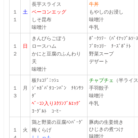
長芋スライス
牛丼
１
土
ベーコンエッグ
もやしのお浸し
１
しそ昆布
味噌汁
味噌汁
牛乳
きんぴらごぼう
ﾎﾟｰｸｿﾃｰ（ﾊﾟｲﾅｯﾌﾟﾙｿｰ
１
日
ロースハム
ﾌﾞﾛｯｺﾘｰ
ﾁｰｽﾞﾎﾟﾃﾄ
２
かにと豆腐のふんわり
野菜スープ
天
デザート
味噌汁
板ﾁｮｺﾃﾞﾆｯｼｭ
チャプチェ
（半ライ
１
月
ｼﾞｬｶﾞﾊﾞﾀｺｰﾝﾊﾟﾝ ﾁｷﾝｻﾗ
手羽餃子
３
ﾀﾞ
味噌汁
ﾍﾞｰｺﾝ入りｽｸﾗﾝﾌﾞﾙｴｯｸﾞ
牛乳
ﾖｰｸﾞﾙﾄ ｺｰﾋｰ
鶏と野菜の豆腐ﾊﾝﾊﾞｰｸﾞ
豚肉の生姜焼き
ひじきの煮つけ
１
火
梅くらげ
味噌汁
４
ししゃも