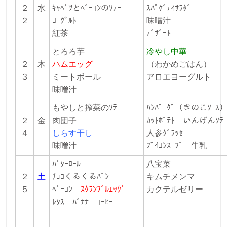
２
水
ｷｬﾍﾞﾂとﾍﾞｰｺﾝのｿﾃｰ
ｽﾊﾟｹﾞﾃｨｻﾗﾀﾞ
２
ﾖｰｸﾞﾙﾄ
味噌汁
紅茶
ﾃﾞｻﾞｰﾄ
とろろ芋
冷やし中華
２
木
ハムエッグ
（わかめごはん）
３
ミートボール
アロエヨーグルト
味噌汁
もやしと搾菜のｿﾃｰ
ﾊﾝﾊﾞｰｸﾞ（きのこｿｰｽ
２
金
肉団子
ｶｯﾄﾎﾟﾃﾄ
いんげんｿﾃ
４
しらす干し
人参ｸﾞﾗｯｾ
味噌汁
ﾌﾞｲﾖﾝｽｰﾌﾟ 牛乳
ﾊﾞﾀｰﾛｰﾙ
八宝菜
２
土
ﾁｮｺくるくるﾊﾟﾝ
キムチメンマ
５
ﾍﾞｰｺﾝ
ｽｸﾗﾝﾌﾞﾙｴｯｸﾞ
カクテルゼリー
ﾚﾀｽ ﾊﾞﾅﾅ ｺｰﾋｰ