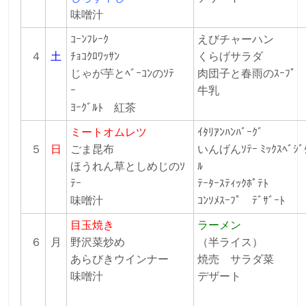
味噌汁
ｺｰﾝﾌﾚｰｸ
えびチャーハン
４
土
ﾁｮｺｸﾛﾜｯｻﾝ
くらげサラダ
じゃが芋とﾍﾞｰｺﾝのｿﾃ
肉団子と春雨のｽｰﾌ
ｰ
牛乳
ﾖｰｸﾞﾙﾄ 紅茶
ミートオムレツ
ｲﾀﾘｱﾝﾊﾝﾊﾞｰｸﾞ
５
日
ごま昆布
いんげんｿﾃｰ ﾐｯｸｽﾍﾞｼﾞ
ほうれん草としめじのｿ
ﾙ
ﾃｰ
ﾃｰﾀｰｽﾃｨｯｸﾎﾟﾃﾄ
味噌汁
ｺﾝｿﾒｽｰﾌﾟ ﾃﾞｻﾞｰﾄ
目玉焼き
ラーメン
６
月
野沢菜炒め
（半ライス）
あらびきウインナー
焼売 サラダ菜
味噌汁
デザート