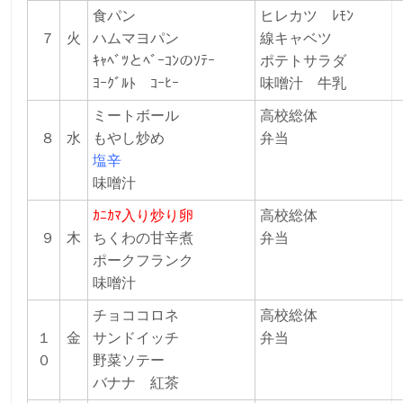
食パン
ヒレカツ ﾚﾓﾝ
７
火
ハムマヨパン
線キャベツ
ｷｬﾍﾞﾂとﾍﾞｰｺﾝのｿﾃｰ
ポテトサラダ
ﾖｰｸﾞﾙﾄ ｺｰﾋｰ
味噌汁 牛乳
ミートボール
高校総体
８
水
もやし炒め
弁当
塩辛
味噌汁
ｶﾆｶﾏ入り炒り卵
高校総体
９
木
ちくわの甘辛煮
弁当
ポークフランク
味噌汁
チョココロネ
高校総体
１
金
サンドイッチ
弁当
０
野菜ソテー
バナナ
紅茶