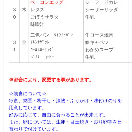
ベーコンエッグ
シーフードカレ
３
木
レタス
シーザーサラダ
０
ごぼうサラダ
牛乳
味噌汁
二色パン
ｳｲﾝﾅｰﾊﾟﾝ
牛ロース焼肉
３
金
ﾁｷﾝﾅｹﾞｯﾄ
線キャベツ
１
ｺｰﾙｽﾛｰｻﾗﾀﾞ
わかめスープ
ﾊﾞﾅﾅ
ｺｰﾋｰ
牛乳
※都合により、変更する事があります。
☆朝食について☆
毎食、納豆・梅干し・漬物・ふりかけ・味付けのりを
用意しています。
好みに応じて、自由に食べることが出来ます。
また、卵については、生卵・目玉焼き・炒り卵等を日
替わりで付けています。