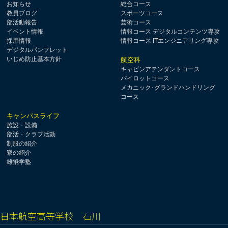
お知らせ
総合コース
教員ブログ
スポーツコース
部活動報告
芸術コース
イベント情報
情報コース デジタルコンテンツ専攻
採用情報
情報コース ITエンジニアリング専攻
デジタルパンフレット
いじめ防止基本方針
航空科
キャビンアテンダントコース
パイロットコース
メカニック･グランドハンドリング
コース
キャンパスライフ
施設・設備
部活・クラブ活動
制服の紹介
寮の紹介
雄飛学塾
日本航空高等学校 石川