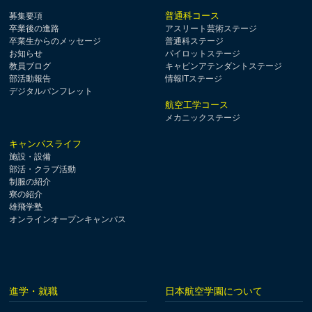
普通科コース
募集要項
卒業後の進路
アスリート芸術ステージ
卒業生からのメッセージ
普通科ステージ
お知らせ
パイロットステージ
教員ブログ
キャビンアテンダントステージ
部活動報告
情報ITステージ
デジタルパンフレット
航空工学コース
メカニックステージ
キャンパスライフ
施設・設備
部活・クラブ活動
制服の紹介
寮の紹介
雄飛学塾
オンラインオープンキャンパス
進学・就職
日本航空学園について