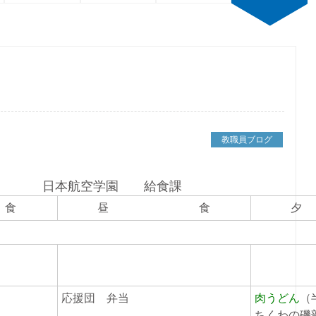
教職員ブログ
表 日本航空学園 給食課
食
昼 食
応援団 弁当
肉うどん
（
ちくわの