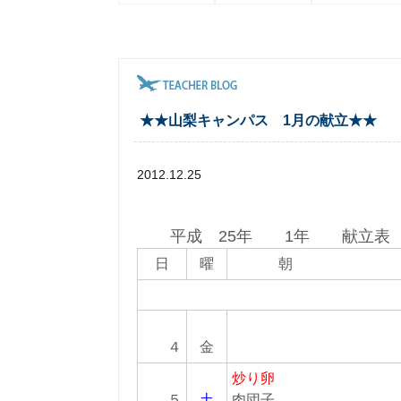
★★山梨キャンパス 1月の献立★★
2012.12.25
平成 25年 1年 献立
日
曜
朝 
４
金
炒り卵
５
土
肉団子