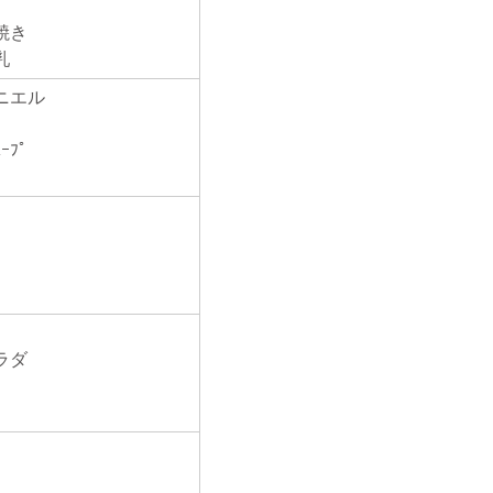
）
り焼き
乳
ムニエル
が
ﾄｽｰﾌﾟ
ラダ
ﾌﾟ