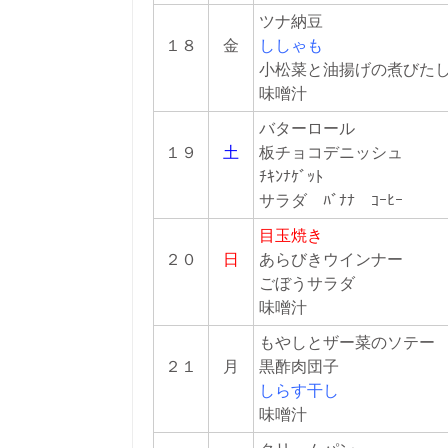
ツナ納豆
１８
金
ししゃも
小松菜と油揚げの煮び
味噌汁
バターロール
１９
土
板チョコデニッシュ
ﾁｷﾝﾅｹﾞｯﾄ
サラダ ﾊﾞﾅﾅ ｺｰﾋｰ
目玉焼き
２０
日
あらびきウインナー
ごぼうサラダ
味噌汁
もやしとザー菜のソテー
２１
月
黒酢肉団子
しらす干し
味噌汁