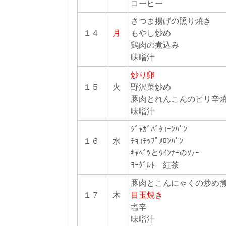
コーヒー
さつま揚げの照り焼き
１４
月
もやし炒め
鶏肉の煮込み
味噌汁
炒り卵
１５
火
野沢菜炒め
豚肉とれんこんのピリ
味噌汁
ｼﾞｬｶﾞﾊﾞﾀｺｰﾝﾊﾟﾝ
１６
水
ﾁｮｺﾁｯﾌﾟﾒﾛﾝﾊﾟﾝ
ｷｬﾍﾞﾂとｳｲﾝﾅｰのｿﾃｰ
ﾖｰｸﾞﾙﾄ 紅茶
豚肉とこんにゃくの炒
１７
木
目玉焼き
塩辛
味噌汁