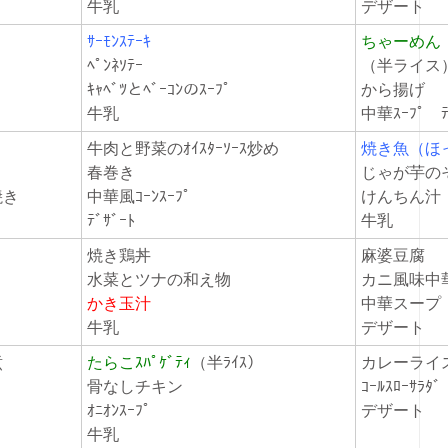
牛乳
デザート
ｻｰﾓﾝｽﾃｰｷ
ちゃーめん
ﾍﾟﾝﾈｿﾃｰ
（半ライス
ｷｬﾍﾞﾂとﾍﾞｰｺﾝのｽｰﾌﾟ
から揚げ
牛乳
中華ｽｰﾌﾟ ﾃ
牛肉と野菜のｵｲｽﾀｰｿｰｽ炒め
焼き魚（ほ
春巻き
じゃが芋
辛焼き
中華風ｺｰﾝｽｰﾌﾟ
けんちん
ﾃﾞｻﾞｰﾄ
牛乳
焼き鶏丼
麻婆豆腐
水菜とツナの和え物
カニ風味中
かき玉汁
中華スープ
牛乳
デザート
め煮
たらこｽﾊﾟｹﾞﾃｨ
（半ﾗｲｽ）
カレーラ
骨なしチキン
ｺｰﾙｽﾛｰｻﾗﾀﾞ
ｵﾆｵﾝｽｰﾌﾟ
デザート
牛乳