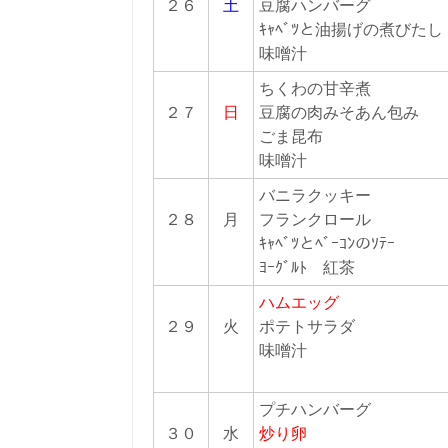
２６
土
豆腐ハンバーグ
ｷｬﾍﾞﾂと油揚げの煮びた
味噌汁
ちくわの甘辛煮
２７
日
豆腐の肉みそあん包み
ごま昆布
味噌汁
バニラクッキー
２８
月
フランクロール
ｷｬﾍﾞﾂとﾍﾞｰｺﾝのｿﾃｰ
ﾖｰｸﾞﾙﾄ 紅茶
ハムエッグ
２９
火
ポテトサラダ
味噌汁
プチハンバーグ
３０
水
炒り卵