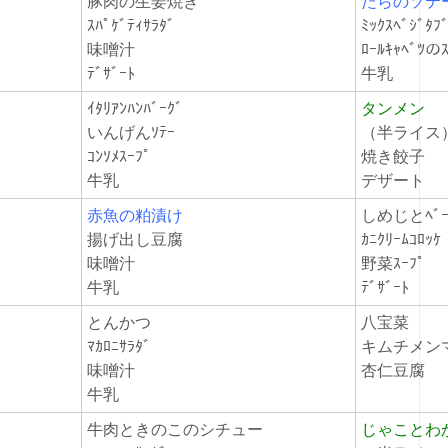
豚肉の生姜焼き
たらのソテ
ｽﾊﾟｹﾞﾃｨｻﾗﾀﾞ
ﾐｯｸｽﾍﾞｼﾞﾀ
味噌汁
ﾛｰﾙｷｬﾍﾞﾂの
ﾃﾞｻﾞｰﾄ
牛乳
ｲﾀﾘｱﾝﾊﾝﾊﾞｰｸﾞ
タンメン
いんげんｿﾃｰ
（半ライス
ｺﾝｿﾒｽｰﾌﾟ
焼き餃子
牛乳
デザート
赤魚の粕漬け
しめじとﾍﾞｰ
揚げ出し豆腐
ｶﾆｸﾘｰﾑｺﾛｯ
味噌汁
野菜ｽｰﾌﾟ
牛乳
ﾃﾞｻﾞｰﾄ
とんかつ
八宝菜
ﾏｶﾛﾆｻﾗﾀﾞ
キムチメン
味噌汁
杏仁豆腐
牛乳
牛肉ときのこのシチュー
じゃことわ