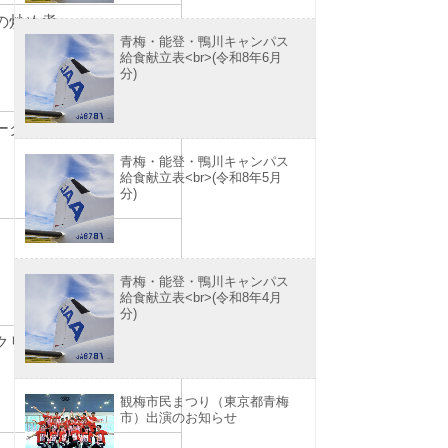
根の炒め煮
青梅・能登・鴨川キャンパス
給食献立表<br>(令和8年6月
分)
ポークソテー
青梅・能登・鴨川キャンパス
給食献立表<br>(令和8年5月
分)
青梅・能登・鴨川キャンパス
プ
給食献立表<br>(令和8年4月
分)
のクリーム煮
ツ
観梅市民まつり（東京都青梅
市）出演のお知らせ