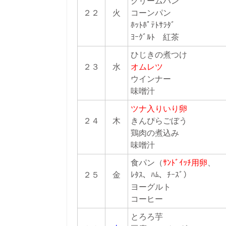
クリームパン
２２
火
コーンパン
ﾎｯﾄﾎﾟﾃﾄｻﾗﾀﾞ
ﾖｰｸﾞﾙﾄ 紅茶
ひじきの煮つけ
２３
水
オムレツ
ウインナー
味噌汁
ツナ入りいり卵
２４
木
きんぴらごぼう
鶏肉の煮込み
味噌汁
食パン
（
ｻﾝﾄﾞｲｯﾁ用卵
、
２５
金
ﾚﾀｽ、ﾊﾑ、ﾁｰｽﾞ）
ヨーグルト
コーヒー
とろろ芋