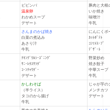
ビビンバ
豚肉と大
温泉卵
いか焼き
たし
わかめスープ
味噌汁
デザート
牛乳
さんまのかば焼き
にんにく
白菜の煮込み
ｶｯﾄﾎﾟﾃﾄ
あさり汁
ｺﾝｿﾒｽｰﾌﾟ
牛乳
ﾃﾞｻﾞｰﾄ
ﾁｷﾝｸﾞﾘﾙｼｰｽﾞﾆﾝｸﾞ
野菜炒め
ｻﾆｰﾚﾀｽｻﾗﾀﾞ
焼き餃子
ｺｰﾝﾁｬｳﾀﾞｰ
中華スー
デザート
牛乳
かしわそば
じゃが芋
（半ライス）
メンチカ
タコのから揚げ
デザート
牛乳