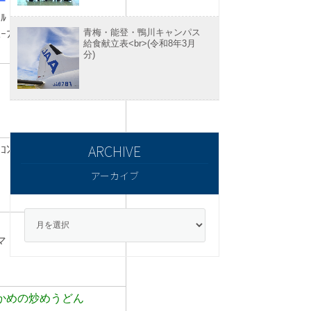
ー
ﾌﾞﾙ
青梅・能登・鴨川キャンパス
ｽｰﾌﾟ煮
給食献立表<br>(令和8年3月
分)
）
ｺﾝﾋﾟﾗﾌ
ｹ
アーカイブ
マ
かめの炒めうどん