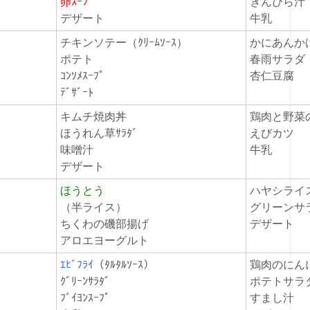
卵ｽｰﾌﾟ
きんぴら汁
デザート
牛乳
チキンソテー（ｸﾘｰﾑｿｰｽ）
かにあんかけﾁ
ポテト
春雨サラ
ｺﾝｿﾒｽｰﾌﾟ
杏仁豆腐
ﾃﾞｻﾞｰﾄ
キムチ焼肉丼
鶏肉と野菜のﾄ
ほうれん草ｻﾗﾀﾞ
えびカツ
味噌汁
牛乳
デザート
ほうとう
ハヤシラ
（半ライス）
グリーンサ
ちくわの磯部揚げ
デザート
アロエヨーグルト
ｴﾋﾞﾌﾗｲ
（ﾀﾙﾀﾙｿｰｽ）
鶏肉のに
ｸﾞﾘｰﾝｻﾗﾀﾞ
ポテトサ
ﾌﾞｲﾖﾝｽｰﾌﾟ
すまし汁