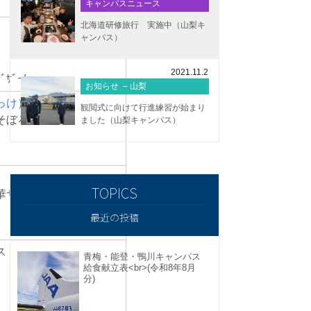
キャンパスニュース
北海道研修旅行 実施中（山梨キ
ャンパス）
）
2021.11.2
ﾞｻﾞｰﾄ
お知らせ – 山梨
っけ）
観閲式に向けて行進練習が始まり
のそぼろ煮
ました（山梨キャンパス）
汁
華サラダ
最近の投稿
イス
青梅・能登・鴨川キャンパス
給食献立表<br>(令和8年8月
分)