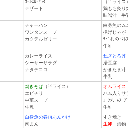
ｺｰﾙｽﾛｰｻﾗﾀﾞ
（半ライス
し
デザート
鶏もも炙
味噌汁 牛
チャーハン
白身魚の
ワンタンスープ
揚げじゃ
カクテルゼリー
ﾗﾋﾞｵﾘのﾄﾏ
牛乳
カレーライス
ねぎとろ丼
シーザーサラダ
湯豆腐
ナタデココ
かきたま汁
牛乳
焼きそば
（半ライス）
オムライス
エビチリ
ハム入りサ
中華スープ
ｺｰﾝｸﾘｰﾑｽｰ
牛乳
牛乳
白身魚の春雨あんかけ
すき焼き
肉まん
生卵
漬物