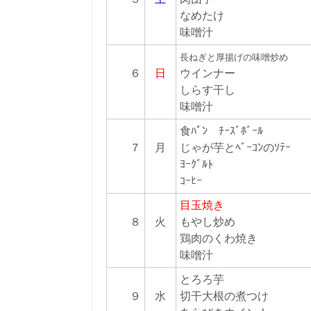
なめたけ
味噌汁
長ねぎと厚揚げの味噌炒め
６
日
ウインナー
しらす干し
味噌汁
食ﾊﾟﾝ ﾁｰｽﾞﾎﾞｰﾙ
７
月
じゃが芋とﾍﾞｰｺﾝのｿﾃｰ
ﾖｰｸﾞﾙﾄ
ｺｰﾋｰ
目玉焼き
８
火
もやし炒め
鶏肉のくわ焼き
味噌汁
とろろ芋
９
水
切干大根の煮つけ