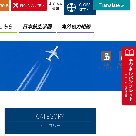
よくある
申込み
寄付金のご案内
Translate »
質問
こちら
日本航空学園
海外協力組織
山梨
能登空港
キャンパス
キャンパス
カテゴリー