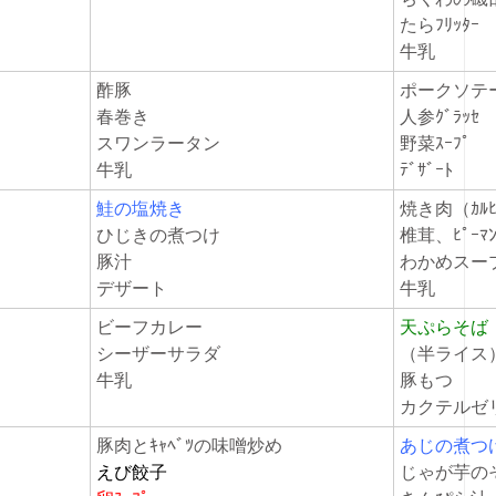
たらﾌﾘｯﾀ
牛乳
酢豚
ポークソテ
春巻き
人参ｸﾞﾗｯｾ
スワンラータン
野菜ｽｰﾌﾟ
牛乳
ﾃﾞｻﾞｰﾄ
鮭の塩焼き
焼き肉
（ｶﾙ
ひじきの煮つけ
椎茸、ﾋﾟｰﾏ
豚汁
わかめス
デザート
牛乳
ビーフカレー
天ぷらそば
シーザーサラダ
（半ライス
牛乳
豚もつ
カクテルゼ
豚肉とｷｬﾍﾞﾂの味噌炒め
あじの煮つ
えび餃子
じゃが芋の