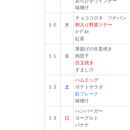
あらびきウインナー
味噌汁
チョココロネ ツナパン
１０
木
卵入り野菜ソテー
ﾖｰｸﾞﾙﾄ
紅茶
厚揚げの生姜焼き
１１
金
肉団子
目玉焼き
すまし汁
ハムエッグ
１２
土
ポテトサラダ
鮭フレーク
味噌汁
ハンバーガー
１３
日
ヨーグルト
バナナ