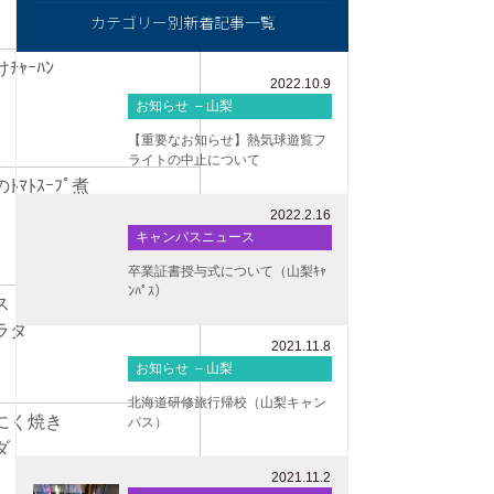
カテゴリー別新着記事一覧
ｬｰﾊﾝ
2022.10.9
ダ
お知らせ – 山梨
【重要なお知らせ】熱気球遊覧フ
ライトの中止について
ﾏﾄｽｰﾌﾟ煮
2022.2.16
キャンパスニュース
卒業証書授与式について（山梨ｷｬ
ﾝﾊﾟｽ）
イス
ラダ
2021.11.8
お知らせ – 山梨
北海道研修旅行帰校（山梨キャン
んにく焼き
パス）
ラダ
2021.11.2