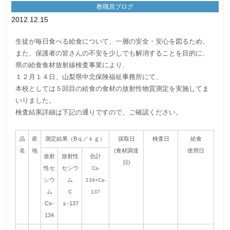
教職員ブログ
2012.12.15
生徒が毎日食べる給食について、一層の安全・安心を図るため、
また、保護者の皆さんの不安を少しでも解消することを目的に、
県の給食食材放射線検査事業により、
１２月１４日、山梨県中北保険福祉事務所にて、
本校としては５回目の給食の食材の放射性物質測定を実施してま
いりました。
検査結果詳細は下記の通りですので、ご確認ください。
品
産
測定結果（Bｑ／ｋｇ）
採取日
検査日
給食
名
地
(食材調達
使用日
放射
放射性
合計
日)
性セ
セシウ
Cs-
シウ
ム
134+Cs-
ム
Ｃ
137
Cs-
ｓ-137
134