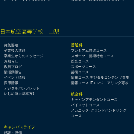
日本航空高等学校 山梨
普通科
募集要項
卒業後の進路
プレミアム特進コース
卒業生からのメッセージ
スポーツ・芸術特進コース
お知らせ
総合コース
教員ブログ
スポーツコース
部活動報告
芸術コース
イベント情報
情報コース デジタルコンテンツ専攻
採用情報
情報コース ITエンジニアリング専攻
デジタルパンフレット
いじめ防止基本方針
航空科
キャビンアテンダントコース
パイロットコース
メカニック･グランドハンドリング
コース
キャンパスライフ
施設・設備