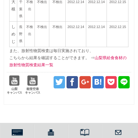
大
千
不検
不検出
不検出
2012.12.14
2012.12.14
2012.12.15
根
葉
出
県
し
長
不検
不検出
不検出
2012.12.14
2012.12.14
2012.12.15
め
野
出
じ
県
また、放射性物質検査は毎日実施されており、
こちらから結果を確認することができます。 ⇒
山梨県給食食材の
放射性物質検査結果一覧
山梨
能登空港
キャンパス
キャンパス