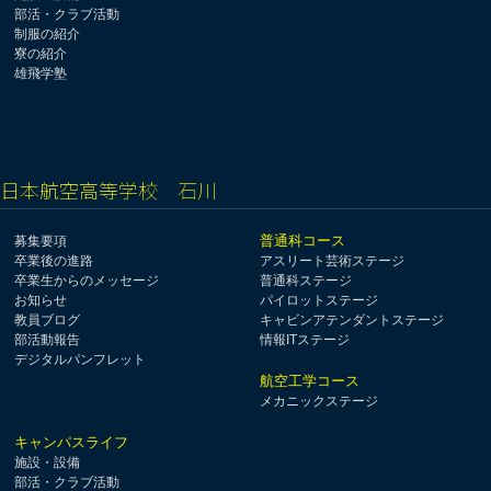
部活・クラブ活動
制服の紹介
寮の紹介
雄飛学塾
日本航空高等学校 石川
普通科コース
募集要項
卒業後の進路
アスリート芸術ステージ
卒業生からのメッセージ
普通科ステージ
お知らせ
パイロットステージ
教員ブログ
キャビンアテンダントステージ
部活動報告
情報ITステージ
デジタルパンフレット
航空工学コース
メカニックステージ
キャンパスライフ
施設・設備
部活・クラブ活動