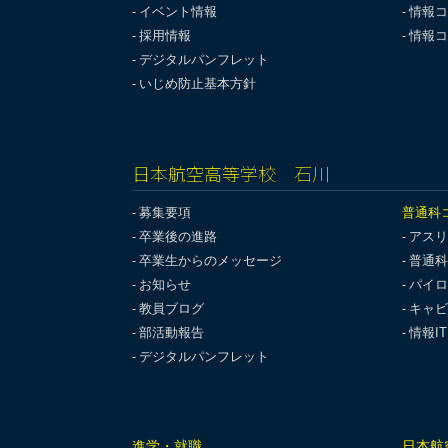
イベント情報
情報コ
採用情報
情報コ
デジタルパンフレット
いじめ防止基本方針
日本航空高等学校 石川
募集要項
普通科
卒業後の進路
アスリ
卒業生からのメッセージ
普通科
お知らせ
パイロ
教員ブログ
キャビ
部活動報告
情報I
デジタルパンフレット
進学・就職
日本航