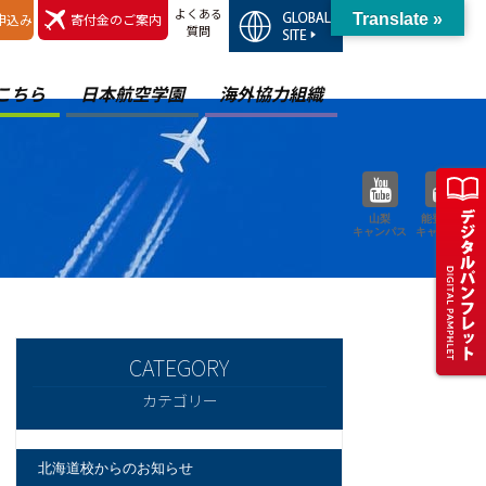
よくある
申込み
寄付金のご案内
Translate »
質問
こちら
日本航空学園
海外協力組織
山梨
能登空港
キャンパス
キャンパス
カテゴリー
北海道校からのお知らせ