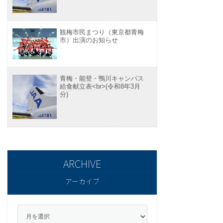
観梅市民まつり（東京都青梅
市）出演のお知らせ
青梅・能登・鴨川キャンパス
給食献立表<br>(令和8年3月
分)
アーカイブ