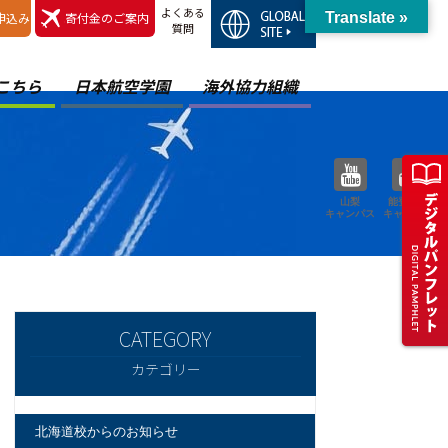
よくある
申込み
寄付金のご案内
Translate »
質問
こちら
日本航空学園
海外協力組織
山梨
能登空港
キャンパス
キャンパス
カテゴリー
北海道校からのお知らせ