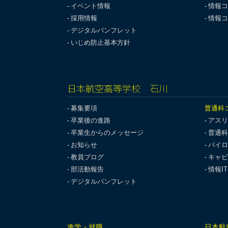
イベント情報
情報コ
採用情報
情報コ
デジタルパンフレット
いじめ防止基本方針
日本航空高等学校 石川
募集要項
普通科
卒業後の進路
アスリ
卒業生からのメッセージ
普通科
お知らせ
パイロ
教員ブログ
キャビ
部活動報告
情報I
デジタルパンフレット
進学・就職
日本航