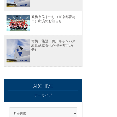
観梅市民まつり（東京都青梅
市）出演のお知らせ
青梅・能登・鴨川キャンパス
給食献立表<br>(令和8年3月
分)
アーカイブ