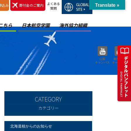
よくある
申込み
寄付金のご案内
Translate »
質問
こちら
日本航空学園
海外協力組織
山梨
能登空港
キャンパス
キャンパス
カテゴリー
北海道校からのお知らせ