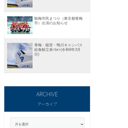
観梅市民まつり（東京都青梅
市）出演のお知らせ
青梅・能登・鴨川キャンパス
給食献立表<br>(令和8年3月
分)
アーカイブ