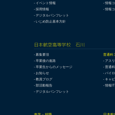
イベント情報
情報コ
採用情報
情報コ
デジタルパンフレット
いじめ防止基本方針
日本航空高等学校 石川
募集要項
普通科
卒業後の進路
アスリ
卒業生からのメッセージ
普通科
お知らせ
パイロ
教員ブログ
キャビ
部活動報告
情報I
デジタルパンフレット
進学・就職
日本航