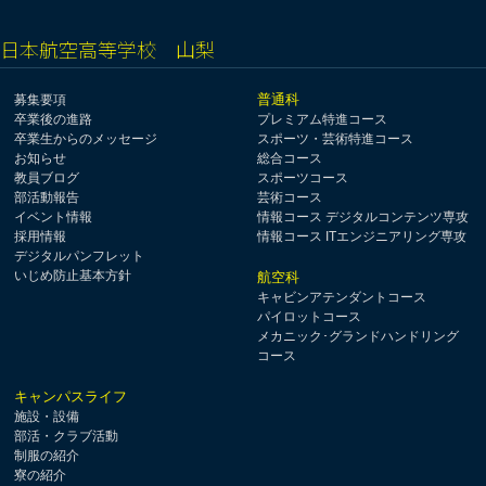
日本航空高等学校 山梨
普通科
募集要項
卒業後の進路
プレミアム特進コース
卒業生からのメッセージ
スポーツ・芸術特進コース
お知らせ
総合コース
教員ブログ
スポーツコース
部活動報告
芸術コース
イベント情報
情報コース デジタルコンテンツ専攻
採用情報
情報コース ITエンジニアリング専攻
デジタルパンフレット
いじめ防止基本方針
航空科
キャビンアテンダントコース
パイロットコース
メカニック･グランドハンドリング
コース
キャンパスライフ
施設・設備
部活・クラブ活動
制服の紹介
寮の紹介