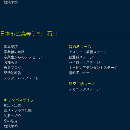
雄飛学塾
日本航空高等学校 石川
普通科コース
募集要項
卒業後の進路
アスリート芸術ステージ
卒業生からのメッセージ
普通科ステージ
お知らせ
パイロットステージ
教員ブログ
キャビンアテンダントステージ
部活動報告
情報ITステージ
デジタルパンフレット
航空工学コース
メカニックステージ
キャンパスライフ
施設・設備
部活・クラブ活動
制服の紹介
寮の紹介
雄飛学塾